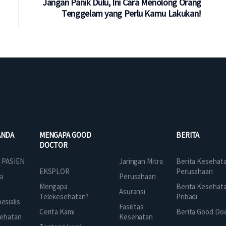
Jangan Panik Dulu, Ini Cara Menolong Orang
Tenggelam yang Perlu Kamu Lakukan!
ANDA
MENGAPA GOOD
BERITA
DOCTOR
Jaringan Mitra
 PASIEN
Berita Kesehat
EKSPLOR
Perusahaan
Perusahaan
si
Mengapa
Berita Kesehat
Asuransi
Telekesehatan?
Pribadi
sialis
Fasilitas
Cerita Kami
Berita Good Do
Kesehatan
ehatan