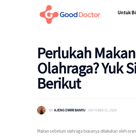
Untuk Bisnis
Untuk Bi
Untuk Anda
Mengapa Good Doctor
Untuk Bi
Perlukah Maka
Berita
Olahraga? Yuk S
Layanan
Berikut
BY
AJENG DWIRI BANYU
OKTOBER 31, 2020
Makan sebelum olahraga biasanya dilakukan oleh oran