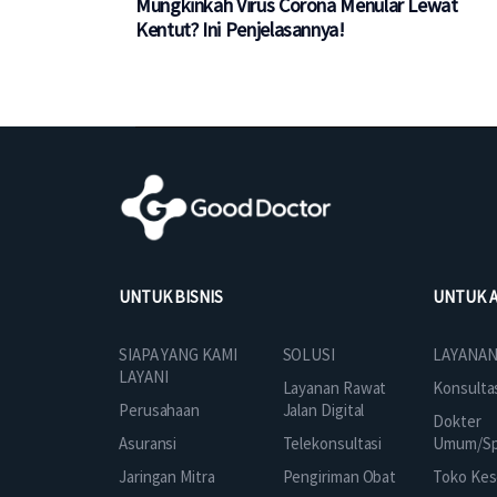
Mungkinkah Virus Corona Menular Lewat
Kentut? Ini Penjelasannya!
UNTUK BISNIS
UNTUK 
SOLUSI
SIAPA YANG KAMI
LAYANAN
LAYANI
Layanan Rawat
Konsulta
Jalan Digital
Perusahaan
Dokter
Telekonsultasi
Asuransi
Umum/Spe
Pengiriman Obat
Jaringan Mitra
Toko Kes