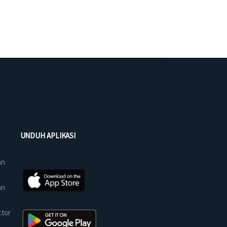
UNDUH APLIKASI
an
an
ctor