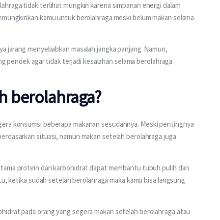
hraga tidak terlihat mungkin karena simpanan energi dalam 
 memungkinkan kamu untuk berolahraga meski belum makan selama 
nya jarang menyebabkan masalah jangka panjang. Namun, 
ang pendek agar tidak terjadi kesalahan selama berolahraga.
h berolahraga?
egera konsumsi beberapa makanan sesudahnya. Meski pentingnya 
erdasarkan situasi, namun makan setelah berolahraga juga 
utama protein dan karbohidrat dapat membantu tubuh pulih dan 
itu, ketika sudah setelah berolahraga maka kamu bisa langsung 
hidrat pada orang yang segera makan setelah berolahraga atau 