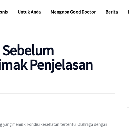
snis
Untuk Anda
Mengapa Good Doctor
Berita
snis
Untuk Anda
Mengapa Good Doctor
Berita
n Sebelum
imak Penjelasan
g yang memiliki kondisi kesehatan tertentu. Olahraga dengan 