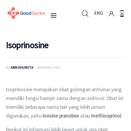
ENG
ENG
Isoprinosine
Untuk Bisnis
BY
ARIN KHUROTA
JANUARI 9, 2021
Untuk Anda
Isoprinosine merupakan obat golongan antivirus yang 
Mengapa Good Doctor
memiliki fungsi hampir sama dengan 
asiklovir
. Obat ini 
memiliki beberapa nama lain yang lebih umum 
Berita
digunakan, yaitu 
inosine pranobex
 atau 
methisoprinol
.
Layanan
Berikut ini informasi lebih lanjut untuk apa obat 