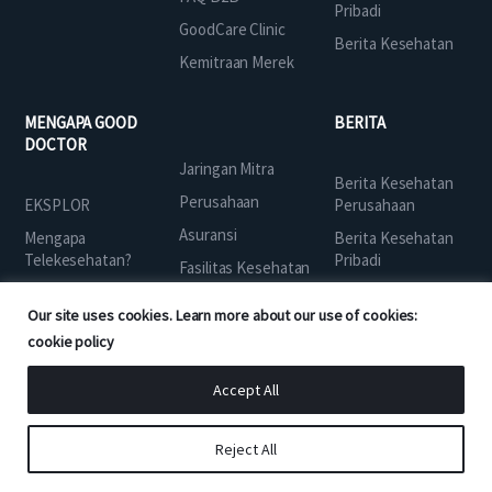
Pribadi
GoodCare Clinic
Berita Kesehatan
Kemitraan Merek
MENGAPA GOOD
BERITA
DOCTOR
Jaringan Mitra
Berita Kesehatan
Perusahaan
EKSPLOR
Perusahaan
Asuransi
Mengapa
Berita Kesehatan
Telekesehatan?
Pribadi
Fasilitas Kesehatan
Cerita Kami
Berita Good Doctor
Pialang Asuransi
Our site uses cookies. Learn more about our use of cookies:
Tentang kami
Farmasi
cookie policy
DUKUNGAN
Investor
Admin Pihak Ketiga
Accept All
Grab
FMCG Farmasi
Pusat Layanan
Softbank
FAQ Aplikasi
Reject All
MDI
Kebijakan Privasi
WhiteCoat