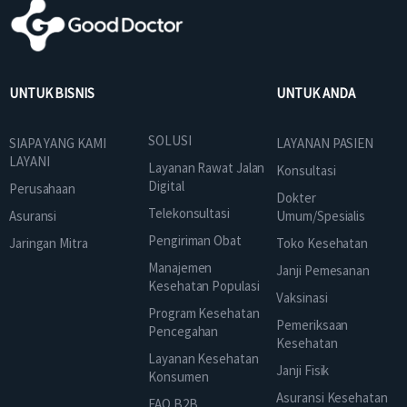
UNTUK BISNIS
UNTUK ANDA
SOLUSI
SIAPA YANG KAMI
LAYANAN PASIEN
LAYANI
Layanan Rawat Jalan
Konsultasi
Digital
Perusahaan
Dokter
Telekonsultasi
Asuransi
Umum/Spesialis
Pengiriman Obat
Jaringan Mitra
Toko Kesehatan
Manajemen
Janji Pemesanan
Kesehatan Populasi
Vaksinasi
Program Kesehatan
Pemeriksaan
Pencegahan
Kesehatan
Layanan Kesehatan
Janji Fisik
Konsumen
Asuransi Kesehatan
FAQ B2B