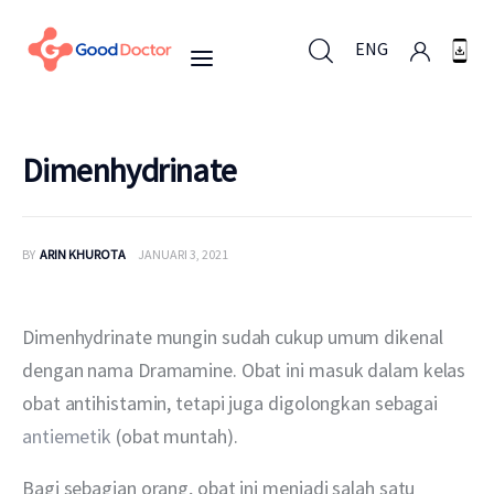
ENG
ENG
Dimenhydrinate
Untuk Bisnis
BY
ARIN KHUROTA
JANUARI 3, 2021
Untuk Anda
Dimenhydrinate mungin sudah cukup umum dikenal 
Mengapa Good Doctor
dengan nama Dramamine. Obat ini masuk dalam kelas 
obat antihistamin, tetapi juga digolongkan sebagai 
Berita
antiemetik
 (obat muntah).
Layanan
Bagi sebagian orang, obat ini menjadi salah satu 