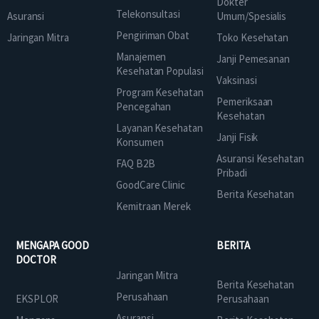
Dokter
Telekonsultasi
Asuransi
Umum/Spesialis
Pengiriman Obat
Jaringan Mitra
Toko Kesehatan
Manajemen
Janji Pemesanan
Kesehatan Populasi
Vaksinasi
Program Kesehatan
Pemeriksaan
Pencegahan
Kesehatan
Layanan Kesehatan
Janji Fisik
Konsumen
Asuransi Kesehatan
FAQ B2B
Pribadi
GoodCare Clinic
Berita Kesehatan
Kemitraan Merek
MENGAPA GOOD
BERITA
DOCTOR
Jaringan Mitra
Berita Kesehatan
Perusahaan
EKSPLOR
Perusahaan
Asuransi