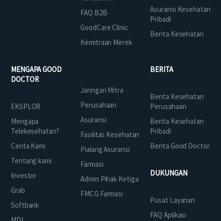
Asuransi Kesehatan
FAQ B2B
Pribadi
GoodCare Clinic
Berita Kesehatan
Kemitraan Merek
MENGAPA GOOD
BERITA
DOCTOR
Jaringan Mitra
Berita Kesehatan
Perusahaan
EKSPLOR
Perusahaan
Asuransi
Mengapa
Berita Kesehatan
Telekesehatan?
Pribadi
Fasilitas Kesehatan
Cerita Kami
Berita Good Doctor
Pialang Asuransi
Tentang kami
Farmasi
DUKUNGAN
Investor
Admin Pihak Ketiga
Grab
FMCG Farmasi
Pusat Layanan
Softbank
FAQ Aplikasi
MDI