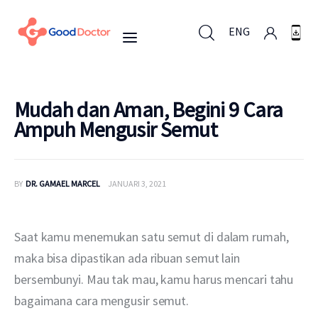
ENG
ENG
Mudah dan Aman, Begini 9 Cara
Ampuh Mengusir Semut
Untuk Bisnis
BY
DR. GAMAEL MARCEL
JANUARI 3, 2021
Untuk Anda
Mengapa Good Doctor
Saat kamu menemukan satu semut di dalam rumah, 
maka bisa dipastikan ada ribuan semut lain 
Berita
bersembunyi. Mau tak mau, kamu harus mencari tahu 
bagaimana cara mengusir semut.
Layanan