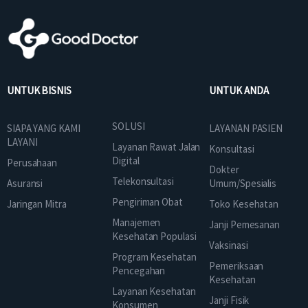
UNTUK BISNIS
UNTUK ANDA
SOLUSI
SIAPA YANG KAMI
LAYANAN PASIEN
LAYANI
Layanan Rawat Jalan
Konsultasi
Digital
Perusahaan
Dokter
Telekonsultasi
Asuransi
Umum/Spesialis
Pengiriman Obat
Jaringan Mitra
Toko Kesehatan
Manajemen
Janji Pemesanan
Kesehatan Populasi
Vaksinasi
Program Kesehatan
Pemeriksaan
Pencegahan
Kesehatan
Layanan Kesehatan
Janji Fisik
Konsumen