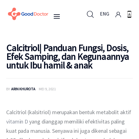
ENG
ENG
Calcitriol| Panduan Fungsi, Dosis,
Efek Samping, dan Kegunaannya
untuk Ibu hamil & anak
Untuk Bisnis
Untuk Anda
BY
ARIN KHUROTA
MEI 9, 2021
Mengapa Good Doctor
Calcitriol (kalsitriol) merupakan bentuk metabolit aktif 
Berita
vitamin D
 yang dianggap memiliki efektivitas paling 
kuat pada manusia. Senyawa ini juga dikenal sebagai 
Layanan