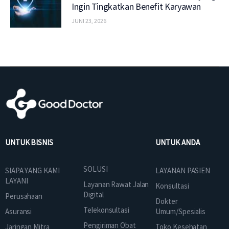
Ingin Tingkatkan Benefit Karyawan
JUNI 23, 2026
UNTUK BISNIS
UNTUK ANDA
SOLUSI
SIAPA YANG KAMI
LAYANAN PASIEN
LAYANI
Layanan Rawat Jalan
Konsultasi
Digital
Perusahaan
Dokter
Telekonsultasi
Asuransi
Umum/Spesialis
Pengiriman Obat
Jaringan Mitra
Toko Kesehatan