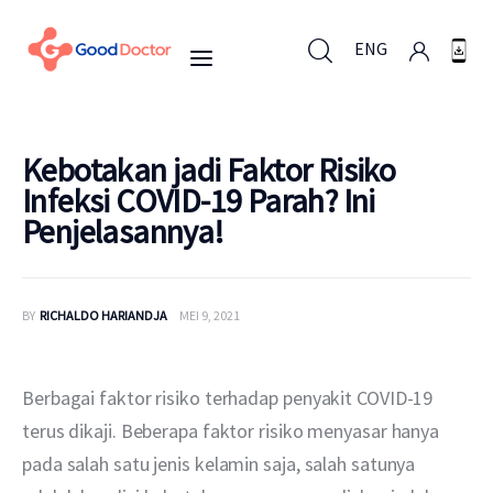
ENG
ENG
Kebotakan jadi Faktor Risiko
Infeksi COVID-19 Parah? Ini
Penjelasannya!
Untuk Bisnis
Untuk Anda
BY
RICHALDO HARIANDJA
MEI 9, 2021
Mengapa Good Doctor
Berbagai faktor risiko terhadap penyakit COVID-19 
Berita
terus dikaji. Beberapa faktor risiko menyasar hanya 
pada salah satu jenis kelamin saja, salah satunya 
Layanan