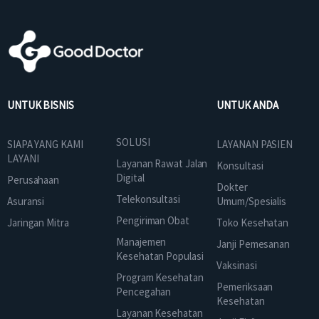
UNTUK BISNIS
UNTUK ANDA
SOLUSI
SIAPA YANG KAMI
LAYANAN PASIEN
LAYANI
Layanan Rawat Jalan
Konsultasi
Digital
Perusahaan
Dokter
Telekonsultasi
Asuransi
Umum/Spesialis
Pengiriman Obat
Jaringan Mitra
Toko Kesehatan
Manajemen
Janji Pemesanan
Kesehatan Populasi
Vaksinasi
Program Kesehatan
Pemeriksaan
Pencegahan
Kesehatan
Layanan Kesehatan