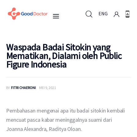
ENG
ENG
Waspada Badai Sitokin yang
Mematikan, Dialami oleh Public
Figure Indonesia
Untuk Bisnis
Untuk Anda
BY
FITRI CHAERONI
MEI 9, 2021
Mengapa Good Doctor
Pembahasan mengenai apa itu badai sitokin kembali 
Berita
mencuat pasca kabar meninggalnya suami dari 
Joanna Alexandra, Raditya Oloan.
Layanan