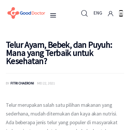
ENG
ENG
Telur Ayam, Bebek, dan Puyuh:
Mana yang Terbaik untuk
Kesehatan?
Untuk Bisnis
Untuk Anda
BY
FITRI CHAERONI
MEI 22, 2021
Mengapa Good Doctor
Telur merupakan salah satu pilihan makanan yang 
Berita
sederhana, mudah ditemukan dan kaya akan nutrisi. 
Ada beberapa jenis telur yang populer di masyarakat 
Layanan