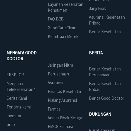
Layanan Kesehatan
Janji Fisik
Konsumen
Asuransi Kesehatan
FAQ B2B
Pribadi
GoodCare Clinic
Berita Kesehatan
Kemitraan Merek
MENGAPA GOOD
BERITA
DOCTOR
Jaringan Mitra
Berita Kesehatan
Perusahaan
EKSPLOR
Perusahaan
Asuransi
Mengapa
Berita Kesehatan
Telekesehatan?
Pribadi
Fasilitas Kesehatan
Cerita Kami
Berita Good Doctor
Pialang Asuransi
Tentang kami
Farmasi
DUKUNGAN
Investor
Admin Pihak Ketiga
Grab
FMCG Farmasi
Pusat Layanan