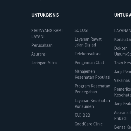
UNTUK BISNIS
UNTUK 
SOLUSI
SIAPA YANG KAMI
LAYANAN
LAYANI
Layanan Rawat
Konsulta
Jalan Digital
Perusahaan
Dokter
Telekonsultasi
Asuransi
Umum/Spe
Pengiriman Obat
Jaringan Mitra
Toko Kes
Manajemen
Janji Pe
Kesehatan Populasi
Vaksinasi
Program Kesehatan
Pemeriks
Pencegahan
Kesehat
Layanan Kesehatan
Janji Fisi
Konsumen
Asuransi
FAQ B2B
Pribadi
GoodCare Clinic
Berita K