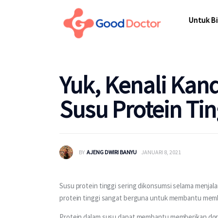
Untuk Bisnis
Untuk Bi
Untuk Anda
Mengapa Good Doctor
Untuk Bi
Yuk, Kenali Ka
Berita
Susu Protein Ting
Layanan
BY
AJENG DWIRI BANYU
JANUARI 8, 2021
Susu protein tinggi sering dikonsumsi selama menjal
protein tinggi sangat berguna untuk membantu mem
Protein dalam susu dapat membantu memberikan doro