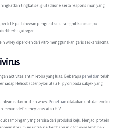
ingkatkan tingkat sel glutathione serta respons imun yang 
eperti LF pada hewan pengerat secara signifikan mampu 
a di berbagai organ.
in whey diperoleh dari vitro menggunakan garis sel karsinoma.
ivirus
n aktivitas antimikroba yang luas. Beberapa 
penelitian
 telah 
hadap Helicobacter pylori atau H. pylori pada subjek yang 
antivirus dari protein whey. 
Penelitian
 dilakukan untuk meneliti 
 immunodeficiency virus atau HIV. 
duk sampingan yang tersisa dari produksi keju. Menjadi protein 
denominator umum untuk perkembangan otot yang lebih baik.