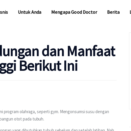
snis
Untuk Anda
Mengapa Good Doctor
Berita
snis
Untuk Anda
Mengapa Good Doctor
Berita
ndungan dan Manfaat
gi Berikut Ini
ani program olahraga, seperti gym. Mengonsumsi susu dengan 
bangun otot pada tubuh.
ngan yang dibutuhkan tubuh sebelum dan setelah latihan. Nah, 