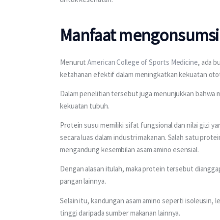
Manfaat mengonsumsi s
Menurut 
American College of Sports Medicine
, ada b
ketahanan efektif dalam meningkatkan kekuatan oto
Dalam penelitian tersebut juga menunjukkan bahwa
kekuatan tubuh. 
Protein susu memiliki sifat fungsional dan nilai gizi ya
secara luas dalam industri makanan. Salah satu protei
mengandung kesembilan asam amino esensial.
Dengan alasan itulah, maka protein tersebut dianggap 
pangan lainnya.
Selain itu, kandungan asam amino seperti isoleusin, le
tinggi daripada sumber makanan lainnya. 