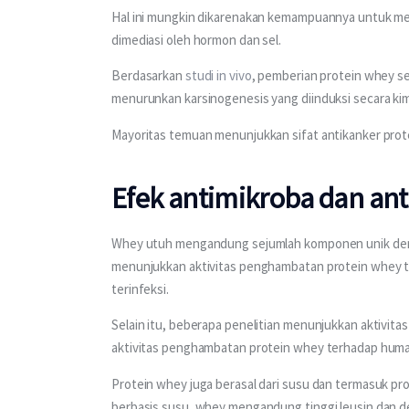
Hal ini mungkin dikarenakan kemampuannya untuk men
dimediasi oleh hormon dan sel.
Berdasarkan 
studi in vivo
, pemberian protein whey s
menurunkan karsinogenesis yang diinduksi secara kimi
Mayoritas temuan menunjukkan sifat antikanker prote
Efek antimikroba dan ant
Whey utuh mengandung sejumlah komponen unik denga
menunjukkan aktivitas penghambatan protein whey ter
terinfeksi.
Selain itu, beberapa penelitian menunjukkan aktivitas 
aktivitas penghambatan protein whey terhadap human
Protein whey juga berasal dari susu dan termasuk pro
berbasis susu, whey mengandung tinggi leusin dan 