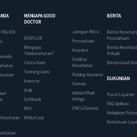
ANDA
MENGAPA GOOD
BERITA
DOCTOR
Jaringan Mitra
 PASIEN
Berita Kesehat
EKSPLOR
Perusahaan
Perusahaan
si
Mengapa
Berita Kesehat
Asuransi
Telekesehatan?
Pribadi
sialis
Fasilitas
Cerita Kami
Berita Good Do
Kesehatan
ehatan
Tentang kami
Pialang Asuransi
mesanan
DUKUNGAN
Investor
Farmasi
Grab
Admin Pihak
aan
Pusat Layanan
Ketiga
an
Softbank
FAQ Aplikasi
FMCG Farmasi
k
MDI
Kebijakan Privas
 Kesehatan
WhiteCoat
Ketentuan Lay
esehatan