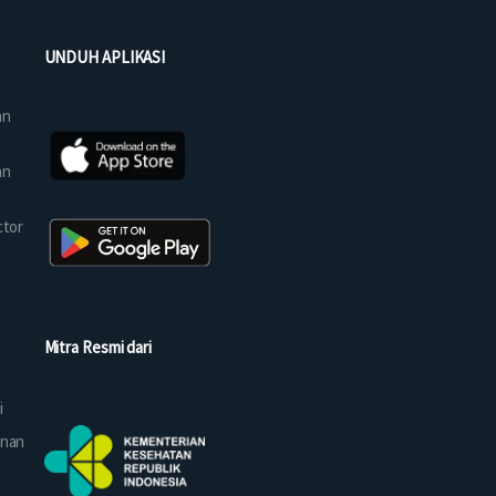
UNDUH APLIKASI
an
an
ctor
Mitra Resmi dari
i
anan