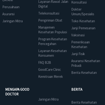
Layanan Rawat Jalan
Konsultasi
Digital
Perusahaan
Dokter
Telekonsultasi
Asuransi
Umum/Spesialis
Pengiriman Obat
Jaringan Mitra
Toko Kesehatan
Manajemen
Janji Pemesanan
Kesehatan Populasi
Vaksinasi
Program Kesehatan
Pemeriksaan
Pencegahan
Kesehatan
Layanan Kesehatan
Janji Fisik
Konsumen
Asuransi Kesehatan
FAQ B2B
Pribadi
GoodCare Clinic
Berita Kesehatan
Kemitraan Merek
MENGAPA GOOD
BERITA
DOCTOR
Jaringan Mitra
Berita Kesehatan