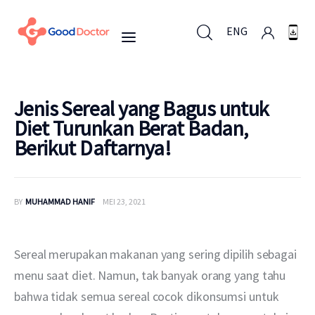
ENG
ENG
Jenis Sereal yang Bagus untuk
Diet Turunkan Berat Badan,
Berikut Daftarnya!
Untuk Bisnis
Untuk Anda
BY
MUHAMMAD HANIF
MEI 23, 2021
Mengapa Good Doctor
Sereal merupakan makanan yang sering dipilih sebagai 
Berita
menu saat diet. Namun, tak banyak orang yang tahu 
bahwa tidak semua sereal cocok dikonsumsi untuk 
Layanan