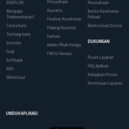
Perusahaan
EKSPLOR
Perusahaan
Asuransi
Mengapa
Berita Kesehatan
Telekesehatan?
Pribadi
Fasilitas Kesehatan
Cerita Kami
Berita Good Doctor
Pialang Asuransi
Tentang kami
Farmasi
DUKUNGAN
Investor
Admin Pihak Ketiga
Grab
FMCG Farmasi
Pusat Layanan
Softbank
FAQ Aplikasi
MDI
Kebijakan Privasi
WhiteCoat
Ketentuan Layanan
UNDUH APLIKASI