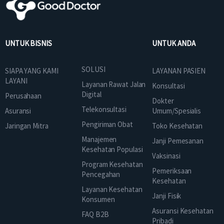
UNTUK BISNIS
UNTUK ANDA
SOLUSI
SIAPA YANG KAMI
LAYANAN PASIEN
LAYANI
Layanan Rawat Jalan
Konsultasi
Digital
Perusahaan
Dokter
Telekonsultasi
Asuransi
Umum/Spesialis
Pengiriman Obat
Jaringan Mitra
Toko Kesehatan
Manajemen
Janji Pemesanan
Kesehatan Populasi
Vaksinasi
Program Kesehatan
Pemeriksaan
Pencegahan
Kesehatan
Layanan Kesehatan
Janji Fisik
Konsumen
Asuransi Kesehatan
FAQ B2B
Pribadi