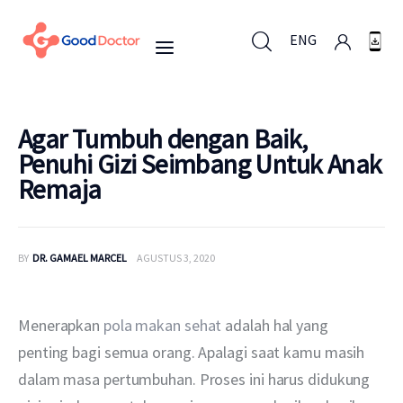
ENG
ENG
Agar Tumbuh dengan Baik,
Penuhi Gizi Seimbang Untuk Anak
Remaja
Untuk Bisnis
Untuk Anda
BY
DR. GAMAEL MARCEL
AGUSTUS 3, 2020
Mengapa Good Doctor
Menerapkan 
pola makan sehat
 adalah hal yang 
Berita
penting bagi semua orang. Apalagi saat kamu masih 
dalam masa pertumbuhan. Proses ini harus didukung 
Layanan