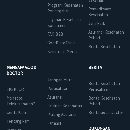
Vaksinasi
Program Kesehatan
Pemeriksaan
Pencegahan
Kesehatan
Layanan Kesehatan
Janji Fisik
Konsumen
Asuransi Kesehatan
FAQ B2B
Pribadi
GoodCare Clinic
Berita Kesehatan
Kemitraan Merek
MENGAPA GOOD
BERITA
DOCTOR
Jaringan Mitra
Berita Kesehatan
Perusahaan
EKSPLOR
Perusahaan
Asuransi
Mengapa
Berita Kesehatan
Telekesehatan?
Pribadi
Fasilitas Kesehatan
Cerita Kami
Berita Good Doctor
Pialang Asuransi
Tentang kami
Farmasi
DUKUNGAN
Investor