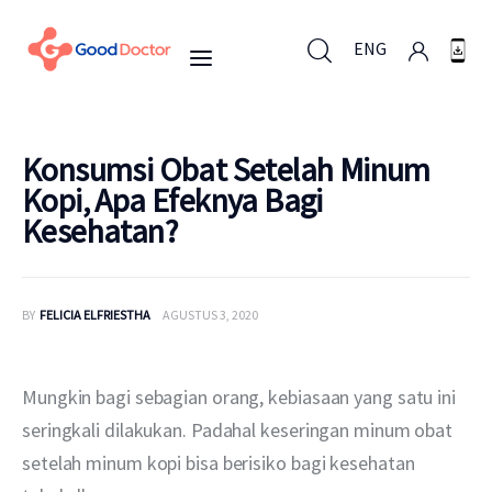
ENG
ENG
Konsumsi Obat Setelah Minum
Kopi, Apa Efeknya Bagi
Kesehatan?
Untuk Bisnis
Untuk Anda
BY
FELICIA ELFRIESTHA
AGUSTUS 3, 2020
Mengapa Good Doctor
Mungkin bagi sebagian orang, kebiasaan yang satu ini 
Berita
seringkali dilakukan. Padahal keseringan minum obat 
setelah minum kopi bisa berisiko bagi kesehatan 
Layanan