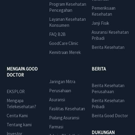
Program Kesehatan
Pemeriksaan
Pencegahan
Kesehatan
Layanan Kesehatan
Janji Fisik
Konsumen
Asuransi Kesehatan
FAQ B2B
Pribadi
GoodCare Clinic
Berita Kesehatan
Kemitraan Merek
MENGAPA GOOD
BERITA
DOCTOR
Jaringan Mitra
Berita Kesehatan
Perusahaan
EKSPLOR
Perusahaan
Asuransi
Mengapa
Berita Kesehatan
Telekesehatan?
Pribadi
Fasilitas Kesehatan
Cerita Kami
Berita Good Doctor
Pialang Asuransi
Tentang kami
Farmasi
DUKUNGAN
Investor