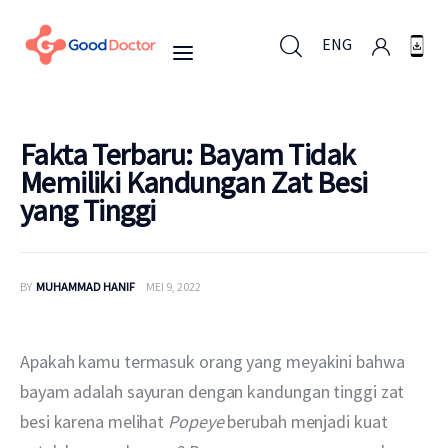
ENG
ENG
Fakta Terbaru: Bayam Tidak
Memiliki Kandungan Zat Besi
yang Tinggi
Untuk Bisnis
Untuk Anda
BY
MUHAMMAD HANIF
MEI 9, 2022
Mengapa Good Doctor
Apakah kamu termasuk orang yang meyakini bahwa 
Berita
bayam adalah sayuran dengan kandungan tinggi zat 
besi karena melihat 
Popeye 
berubah menjadi kuat 
Layanan