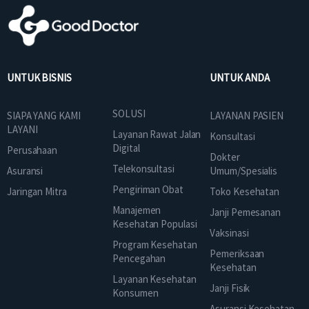
UNTUK BISNIS
UNTUK ANDA
SOLUSI
SIAPA YANG KAMI
LAYANAN PASIEN
LAYANI
Layanan Rawat Jalan
Konsultasi
Digital
Perusahaan
Dokter
Telekonsultasi
Asuransi
Umum/Spesialis
Pengiriman Obat
Jaringan Mitra
Toko Kesehatan
Manajemen
Janji Pemesanan
Kesehatan Populasi
Vaksinasi
Program Kesehatan
Pemeriksaan
Pencegahan
Kesehatan
Layanan Kesehatan
Janji Fisik
Konsumen
Asuransi Kesehatan