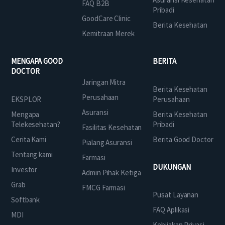
FAQ B2B
Pribadi
GoodCare Clinic
Berita Kesehatan
Kemitraan Merek
MENGAPA GOOD
BERITA
DOCTOR
Jaringan Mitra
Berita Kesehatan
Perusahaan
EKSPLOR
Perusahaan
Asuransi
Mengapa
Berita Kesehatan
Telekesehatan?
Pribadi
Fasilitas Kesehatan
Cerita Kami
Berita Good Doctor
Pialang Asuransi
Tentang kami
Farmasi
DUKUNGAN
Investor
Admin Pihak Ketiga
Grab
FMCG Farmasi
Pusat Layanan
Softbank
FAQ Aplikasi
MDI
Kebijakan Privasi