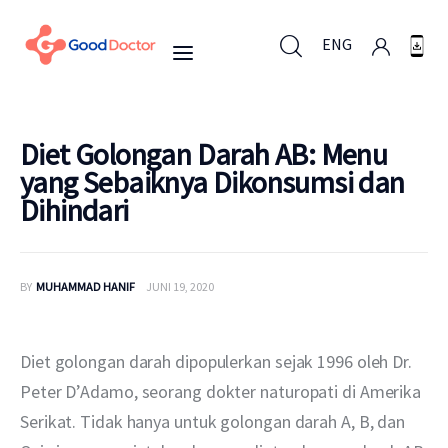
ENG
ENG
Diet Golongan Darah AB: Menu
yang Sebaiknya Dikonsumsi dan
Dihindari
Untuk Bisnis
Untuk Anda
BY
MUHAMMAD HANIF
JUNI 19, 2020
Mengapa Good Doctor
Diet golongan darah dipopulerkan sejak 1996 oleh Dr. 
Berita
Peter D’Adamo, seorang dokter naturopati di Amerika 
Serikat. Tidak hanya untuk golongan darah A, B, dan 
Layanan