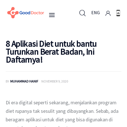
ENG
ENG
8 Aplikasi Diet untuk bantu
Turunkan Berat Badan, Ini
Daftarnya!
Untuk Bisnis
Untuk Anda
BY
MUHAMMAD HANIF
NOVEMBER 9, 2020
Mengapa Good Doctor
Di era digital seperti sekarang, menjalankan program 
Berita
diet rupanya tak sesulit yang dibayangkan. Sebab, ada 
beragam aplikasi untuk diet yang bisa digunakan di 
Layanan