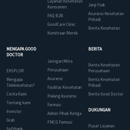
Layanan Kesehatan
Janji Fisik
Konsumen
Asuransi Kesehatan
FAQ B2B
Pribadi
GoodCare Clinic
Berita Kesehatan
Kemitraan Merek
MENGAPA GOOD
BERITA
DOCTOR
Jaringan Mitra
Berita Kesehatan
Perusahaan
EKSPLOR
Perusahaan
Asuransi
Mengapa
Berita Kesehatan
Telekesehatan?
Pribadi
Fasilitas Kesehatan
Cerita Kami
Berita Good Doctor
Pialang Asuransi
Tentang kami
Farmasi
DUKUNGAN
Investor
Admin Pihak Ketiga
Grab
FMCG Farmasi
Pusat Layanan
Softbank