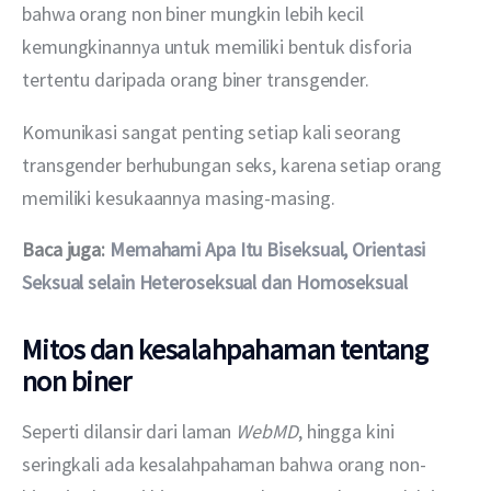
bahwa orang non biner mungkin lebih kecil 
kemungkinannya untuk memiliki bentuk disforia 
tertentu daripada orang biner transgender. 
Komunikasi sangat penting setiap kali seorang 
transgender berhubungan seks, karena setiap orang 
memiliki kesukaannya masing-masing.
Baca juga: 
Memahami Apa Itu Biseksual, Orientasi 
Seksual selain Heteroseksual dan Homoseksual
Mitos dan kesalahpahaman tentang
non biner
Seperti dilansir dari laman 
WebMD
, hingga kini 
seringkali ada kesalahpahaman bahwa orang non-