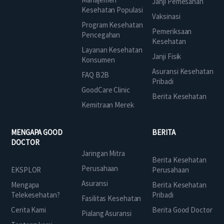
Janji Pemesanan
Kesehatan Populasi
Vaksinasi
Program Kesehatan
Pemeriksaan
Pencegahan
Kesehatan
Layanan Kesehatan
Janji Fisik
Konsumen
Asuransi Kesehatan
FAQ B2B
Pribadi
GoodCare Clinic
Berita Kesehatan
Kemitraan Merek
MENGAPA GOOD
BERITA
DOCTOR
Jaringan Mitra
Berita Kesehatan
Perusahaan
EKSPLOR
Perusahaan
Asuransi
Mengapa
Berita Kesehatan
Telekesehatan?
Pribadi
Fasilitas Kesehatan
Cerita Kami
Berita Good Doctor
Pialang Asuransi