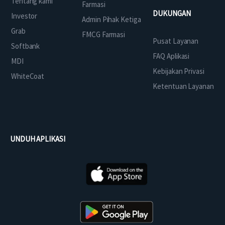
Tentang kami
Farmasi
DUKUNGAN
Investor
Admin Pihak Ketiga
Grab
FMCG Farmasi
Pusat Layanan
Softbank
FAQ Aplikasi
MDI
Kebijakan Privasi
WhiteCoat
Ketentuan Layanan
UNDUH APLIKASI