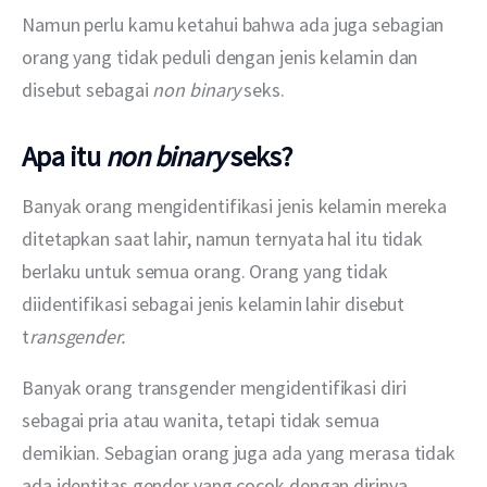
Namun perlu kamu ketahui bahwa ada juga sebagian 
orang yang tidak peduli dengan jenis kelamin dan 
disebut sebagai 
non binary
 seks. 
Apa itu
non binary
seks?
Banyak orang mengidentifikasi jenis kelamin mereka 
ditetapkan saat lahir, namun ternyata hal itu tidak 
berlaku untuk semua orang. Orang yang tidak 
diidentifikasi sebagai jenis kelamin lahir disebut 
t
ransgender.
Banyak orang transgender mengidentifikasi diri 
sebagai pria atau wanita, tetapi tidak semua 
demikian. Sebagian orang juga ada yang merasa tidak 
ada identitas gender yang cocok dengan dirinya. 