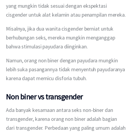
yang mungkin tidak sesuai dengan ekspektasi 
cisgender untuk alat kelamin atau penampilan mereka.
Misalnya, jika dua wanita cisgender berniat untuk 
berhubungan seks, mereka mungkin menganggap 
bahwa stimulasi payudara diinginkan.
Namun, orang non biner dengan payudara mungkin 
lebih suka pasangannya tidak menyentuh payudaranya 
karena dapat memicu disforia tubuh.
Non biner vs transgender
Ada banyak kesamaan antara seks non-biner dan 
transgender, karena orang non biner adalah bagian 
dari transgender. Perbedaan yang paling umum adalah 