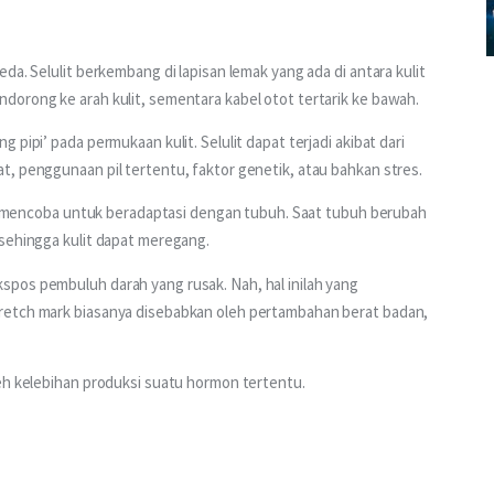
da. Selulit berkembang di lapisan lemak yang ada di antara kulit 
dorong ke arah kulit, sementara kabel otot tertarik ke bawah.
pipi’ pada permukaan kulit. Selulit dapat terjadi akibat dari 
t, penggunaan pil tertentu, faktor genetik, atau bahkan stres.
lit mencoba untuk beradaptasi dengan tubuh. Saat tubuh berubah 
 sehingga kulit dapat meregang.
pos pembuluh darah yang rusak. Nah, hal inilah yang 
retch mark biasanya disebabkan oleh pertambahan berat badan, 
leh kelebihan produksi suatu hormon tertentu.