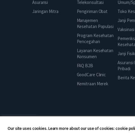
Telekonsultasi
Asuransi
Umum/Spe
Pengiriman Obat
Jaringan Mitra
Toko Kes
Manajemen
Janji Pe
Kesehatan Populasi
Vaksinasi
Program Kesehatan
Pemeriks
Pencegahan
Kesehat
Layanan Kesehatan
Janji Fisi
Konsumen
Asuransi
FAQ B2B
Pribadi
GoodCare Clinic
Berita K
Kemitraan Merek
Copyright © 2026 Good Doctor. All rights reserved.
Our site uses cookies. Learn more about our use of cookies: cookie pol