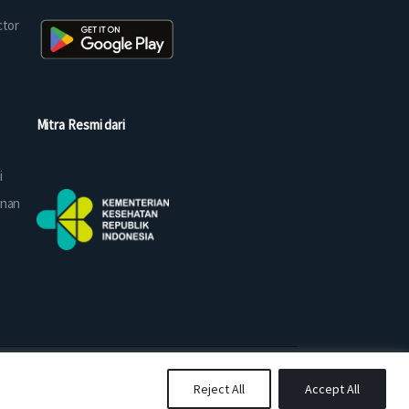
ctor
Mitra Resmi dari
i
anan
Reject All
Accept All