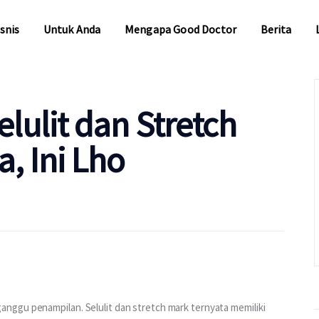
snis
Untuk Anda
Mengapa Good Doctor
Berita
snis
Untuk Anda
Mengapa Good Doctor
Berita
elulit dan Stretch
, Ini Lho
ggu penampilan. Selulit dan stretch mark ternyata memiliki 