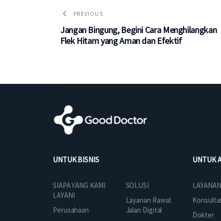
PREVIOUS
Jangan Bingung, Begini Cara Menghilangkan
Flek Hitam yang Aman dan Efektif
UNTUK BISNIS
UNTUK 
SOLUSI
SIAPA YANG KAMI
LAYANAN
LAYANI
Layanan Rawat
Konsulta
Jalan Digital
Perusahaan
Dokter