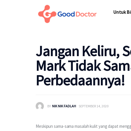
Untuk Bisnis
Untuk Bi
Untuk Anda
Mengapa Good Doctor
Untuk Bi
Jangan Keliru, S
Berita
Mark Tidak Sama
Layanan
Perbedaannya!
BY
NIK NIK FADLAH
SEPTEMBER 14, 2020
Meskipun sama-sama masalah kulit yang dapat menggan