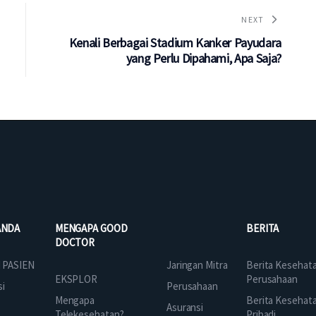
NEXT
Kenali Berbagai Stadium Kanker Payudara
yang Perlu Dipahami, Apa Saja?
ANDA
MENGAPA GOOD
BERITA
DOCTOR
Jaringan Mitra
 PASIEN
Berita Kesehat
EKSPLOR
Perusahaan
Perusahaan
si
Mengapa
Berita Kesehat
Asuransi
Telekesehatan?
Pribadi