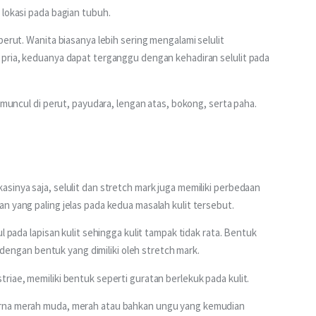
 lokasi pada bagian tubuh.
perut. Wanita biasanya lebih sering mengalami selulit 
 pria, keduanya dapat terganggu dengan kehadiran selulit pada 
a muncul di perut, payudara, lengan atas, bokong, serta paha.
sinya saja, selulit dan stretch mark juga memiliki perbedaan 
n yang paling jelas pada kedua masalah kulit tersebut.
l pada lapisan kulit sehingga kulit tampak tidak rata. Bentuk 
h dengan bentuk yang dimiliki oleh stretch mark.
riae, memiliki bentuk seperti guratan berlekuk pada kulit.
arna merah muda, merah atau bahkan ungu yang kemudian 