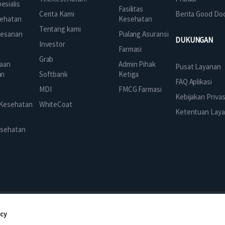
sialis
Fasilitas
Cerita Kami
Berita Good Do
Kesehatan
ehatan
Tentang kami
Pialang Asuransi
mesanan
DUKUNGAN
Investor
Farmasi
Grab
Admin Pihak
aan
Pusat Layanan
Ketiga
an
Softbank
FAQ Aplikasi
FMCG Farmasi
k
MDI
Kebijakan Privas
 Kesehatan
WhiteCoat
Ketentuan Lay
esehatan
icy