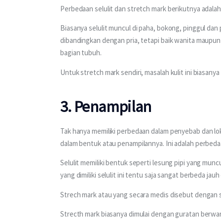
Perbedaan selulit dan stretch mark berikutnya adalah
Biasanya selulit muncul di paha, bokong, pinggul dan 
dibandingkan dengan pria, tetapi baik wanita maupun
bagian tubuh.
Untuk stretch mark sendiri, masalah kulit ini biasany
3. Penampilan
Tak hanya memiliki perbedaan dalam penyebab dan loka
dalam bentuk atau penampilannya. Ini adalah perbedaa
Selulit memiliki bentuk seperti lesung pipi yang muncu
yang dimiliki selulit ini tentu saja sangat berbeda jau
Strech mark atau yang secara medis disebut dengan st
Strecth mark biasanya dimulai dengan guratan berw