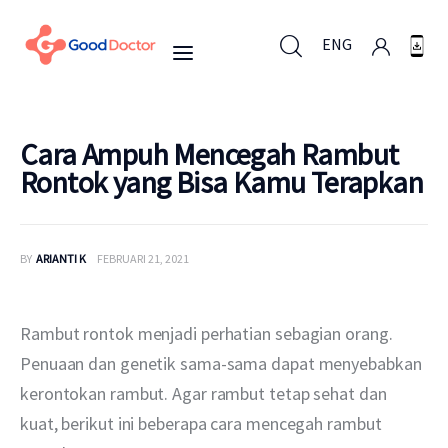
ENG
ENG
Cara Ampuh Mencegah Rambut
Rontok yang Bisa Kamu Terapkan
Untuk Bisnis
BY
ARIANTI K
FEBRUARI 21, 2021
Untuk Anda
Mengapa Good Doctor
Rambut rontok menjadi perhatian sebagian orang. 
Penuaan dan genetik sama-sama dapat menyebabkan 
Berita
kerontokan rambut. Agar rambut tetap sehat dan 
kuat, berikut ini beberapa cara mencegah rambut 
Layanan