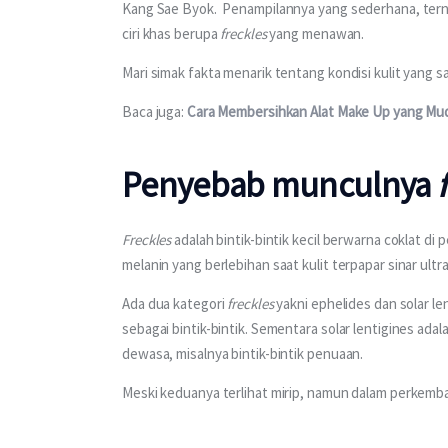
Kang Sae Byok.  Penampilannya yang sederhana, tern
ciri khas berupa 
freckles
 yang menawan.
Mari simak fakta menarik tentang kondisi kulit yang sat
Baca juga: 
Cara Membersihkan Alat Make Up yang Mu
Penyebab munculnya
Freckles
 adalah bintik-bintik kecil berwarna coklat di 
melanin yang berlebihan saat kulit terpapar sinar ultra
Ada dua kategori 
freckles
 yakni ephelides dan solar le
sebagai bintik-bintik. Sementara solar lentigines ad
dewasa, misalnya bintik-bintik penuaan.
Meski keduanya terlihat mirip, namun dalam perkem