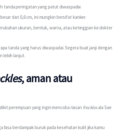
ah tanda peringatan yang patut diwaspadai.
 besar dari 0,6 cm, ini mungkin bersifat kanker.
erubahan ukuran, bentuk, warna, atau ketinggian ke dokter
erapa tanda yang harus diwaspadai. Segera buat janji dengan 
 lebih lanjut.
eckles
, aman atau
dikit perempuan yang ingin mencoba riasan 
freckles
 ala Sae 
ga bisa berdampak buruk pada kesehatan kulit jika kamu 