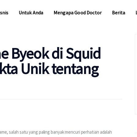
snis
Untuk Anda
Mengapa Good Doctor
Berita
snis
Untuk Anda
Mengapa Good Doctor
Berita
ae Byeok di Squid
kta Unik tentang
Game, salah satu yang paling banyak mencuri perhatian adalah 