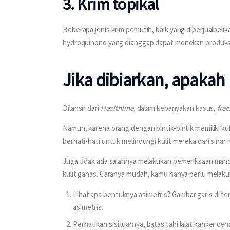
3. Krim topikal
Beberapa jenis krim pemutih, baik yang diperjualbel
hydroquinone yang dianggap dapat menekan produksi 
Jika dibiarkan, apakah
Dilansir dari 
Healthline, 
dalam kebanyakan kasus, 
frec
Namun, karena orang dengan bintik-bintik memiliki kuli
berhati-hati untuk melindungi kulit mereka dari sinar 
Juga tidak ada salahnya melakukan pemeriksaan mandi
kulit ganas. Caranya mudah, kamu hanya perlu melakuk
Lihat apa bentuknya asimetris? Gambar garis di te
asimetris.
Perhatikan sisi luarnya, batas tahi lalat kanker c