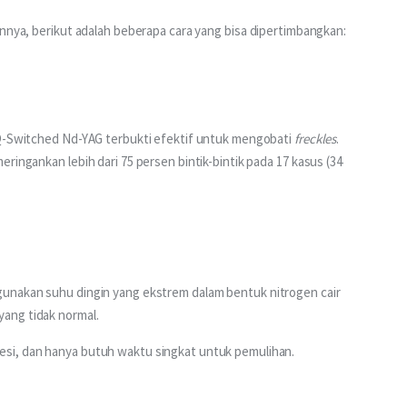
nnya, berikut adalah beberapa cara yang bisa dipertimbangkan:
 Q-Switched Nd-YAG terbukti efektif untuk mengobati 
freckles
. 
ringankan lebih dari 75 persen bintik-bintik pada 17 kasus (34 
ggunakan suhu dingin yang ekstrem dalam bentuk nitrogen cair 
ang tidak normal.
si, dan hanya butuh waktu singkat untuk pemulihan.