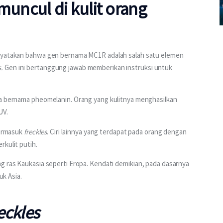
uncul di kulit orang
enyatakan bahwa gen bernama MC1R adalah salah satu elemen 
s.
 Gen ini bertanggung jawab memberikan instruksi untuk 
ya bernama pheomelanin. Orang yang kulitnya menghasilkan 
UV.
ermasuk 
freckles
. Ciri lainnya yang terdapat pada orang dengan 
rkulit putih.
g ras Kaukasia seperti Eropa. Kendati demikian, pada dasarnya 
uk Asia.
eckles