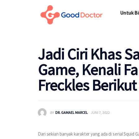
Untuk Bisnis
Untuk Bi
Untuk Anda
Mengapa Good Doctor
Untuk Bi
Jadi Ciri Khas S
Berita
Game, Kenali Fa
Layanan
Freckles Berikut
BY
DR. GAMAEL MARCEL
JUNI 7, 2022
Dari sekian banyak karakter yang ada di serial Squid 