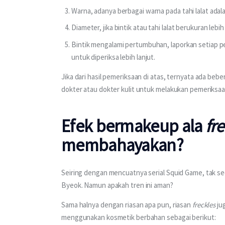
Warna, adanya berbagai warna pada tahi lalat adal
Diameter, jika bintik atau tahi lalat berukuran lebih
Bintik mengalami pertumbuhan, laporkan setiap p
untuk diperiksa lebih lanjut.
Jika dari hasil pemeriksaan di atas, ternyata ada beb
dokter atau dokter kulit untuk melakukan pemeriksaan
Efek bermakeup ala
fr
membahayakan?
Seiring dengan mencuatnya serial Squid Game, tak se
Byeok. Namun apakah tren ini aman?
Sama halnya dengan riasan apa pun, riasan 
freckles
 ju
menggunakan kosmetik berbahan sebagai berikut: