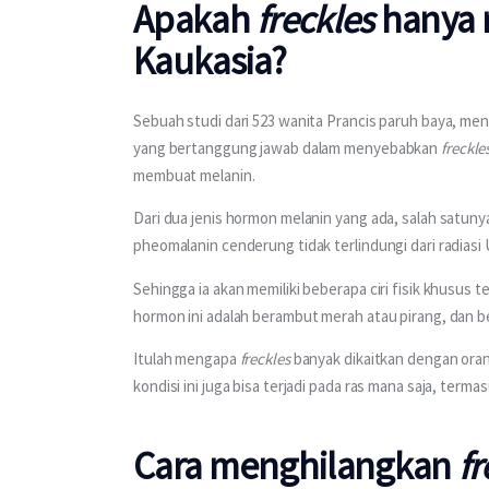
Apakah
freckles
hanya m
Kaukasia?
Sebuah studi dari 523 wanita Prancis paruh baya, m
yang bertanggung jawab dalam menyebabkan 
freckle
membuat melanin.
Dari dua jenis hormon melanin yang ada, salah satun
pheomalanin cenderung tidak terlindungi dari radiasi 
Sehingga ia akan memiliki beberapa ciri fisik khusus t
hormon ini adalah berambut merah atau pirang, dan be
Itulah mengapa 
freckles
 banyak dikaitkan dengan oran
kondisi ini juga bisa terjadi pada ras mana saja, termas
Cara menghilangkan
fr