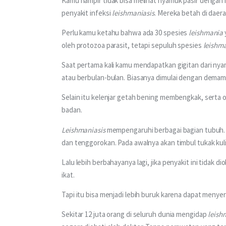
Kamu hampir tidak bisa melihat nyamuk pasir dengan 
penyakit infeksi 
leishmaniasis
. Mereka betah di daera
Perlu kamu ketahu bahwa ada 30 spesies 
leishmania
oleh protozoa parasit, tetapi sepuluh spesies 
leishm
Saat pertama kali kamu mendapatkan gigitan dari nya
atau berbulan-bulan. Biasanya dimulai dengan demam 
Selain itu kelenjar getah bening membengkak, serta o
badan.
Leishmaniasis
 mempengaruhi berbagai bagian tubuh.
dan tenggorokan. Pada awalnya akan timbul tukak kuli
Lalu lebih berbahayanya lagi, jika penyakit ini tidak
ikat. 
Tapi itu bisa menjadi lebih buruk karena dapat menyer
Sekitar 12 juta orang di seluruh dunia mengidap 
leish