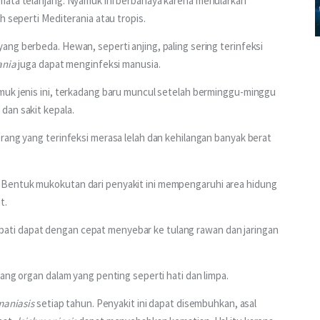
mata telanjang. Nyamuk ini berbahaya karena menularkan 
h seperti Mediterania atau tropis. 
 yang berbeda. Hewan, seperti anjing, paling sering terinfeksi 
ania
 juga dapat menginfeksi manusia.
muk jenis ini, terkadang baru muncul setelah berminggu-minggu 
dan sakit kepala.
rang yang terinfeksi merasa lelah dan kehilangan banyak berat 
 Bentuk mukokutan dari penyakit ini mempengaruhi area hidung 
t.
 diobati dapat dengan cepat menyebar ke tulang rawan dan jaringan 
ang organ dalam yang penting seperti hati dan limpa.
maniasis
 setiap tahun. Penyakit ini dapat disembuhkan, asal 