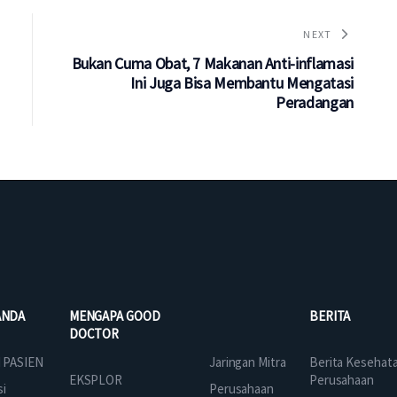
NEXT
Bukan Cuma Obat, 7 Makanan Anti-inflamasi
Ini Juga Bisa Membantu Mengatasi
Peradangan
ANDA
MENGAPA GOOD
BERITA
DOCTOR
Jaringan Mitra
 PASIEN
Berita Kesehat
EKSPLOR
Perusahaan
Perusahaan
si