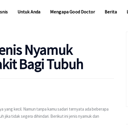
snis
Untuk Anda
Mengapa Good Doctor
Berita
snis
Untuk Anda
Mengapa Good Doctor
Berita
 Jenis Nyamuk
it Bagi Tubuh
 yang kecil. Namun tanpa kamu sadari ternyata ada beberapa 
ika tidak segera dihindari. Berikut ini jenis nyamuk dan 