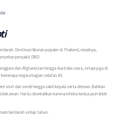
dai
ti
rah. Destinasi liburan populer di Thailand, misalnya, 
penyebar penyakit DBD. 
enggara dari Afghanistan hingga Australia utara, tetapi juga di 
a beberapa negara bagian selatan AS.
 nyeri otot dan sendi hingga sakit kepala serta demam. Bahkan 
dak aman. Hal itu disebabkan karena infeksi kedua jauh lebih 
emam berdarah setiap tahun. 