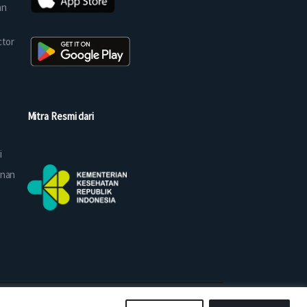
an
ctor
Mitra Resmi dari
i
anan