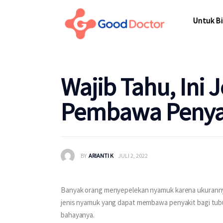
Untuk Bisnis
Untuk Bi
Untuk Anda
Mengapa Good Doctor
Untuk Bi
Wajib Tahu, Ini
Berita
Pembawa Penyak
Layanan
BY
ARIANTI K
JULI 2, 2022
Banyak orang menyepelekan nyamuk karena ukurannya
jenis nyamuk yang dapat membawa penyakit bagi tubuh j
bahayanya. 