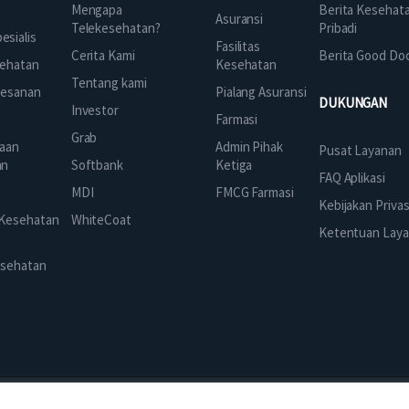
Mengapa
Berita Kesehat
Asuransi
Telekesehatan?
Pribadi
sialis
Fasilitas
Cerita Kami
Berita Good Do
Kesehatan
ehatan
Tentang kami
Pialang Asuransi
mesanan
DUKUNGAN
Investor
Farmasi
Grab
Admin Pihak
aan
Pusat Layanan
Ketiga
an
Softbank
FAQ Aplikasi
FMCG Farmasi
k
MDI
Kebijakan Privas
 Kesehatan
WhiteCoat
Ketentuan Lay
esehatan