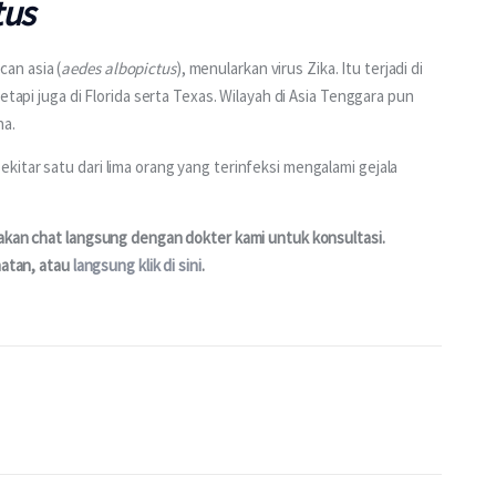
tus
an asia (
aedes albopictus
), menularkan virus Zika. Itu terjadi di 
etapi juga di Florida serta Texas. Wilayah di Asia Tenggara pun 
na.
itar satu dari lima orang yang terinfeksi mengalami gejala 
akan chat langsung dengan dokter kami untuk konsultasi. 
atan, atau 
langsung klik di sini
.