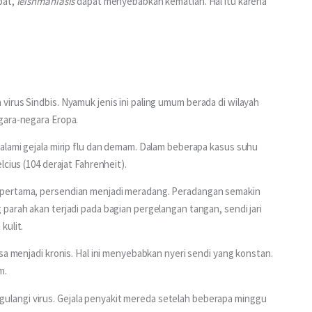
at, 
leishmaniasis
 dapat menyebabkan kematian. Hal itu karena 
virus Sindbis. Nyamuk jenis ini paling umum berada di wilayah 
gara-negara Eropa.
alami gejala mirip flu dan demam. Dalam beberapa kasus suhu 
cius (104 derajat Fahrenheit). 
 pertama, persendian menjadi meradang. Peradangan semakin 
parah akan terjadi pada bagian pergelangan tangan, sendi jari 
kulit.
sa menjadi kronis. Hal ini menyebabkan nyeri sendi yang konstan. 
m.
langi virus. Gejala penyakit mereda setelah beberapa minggu 