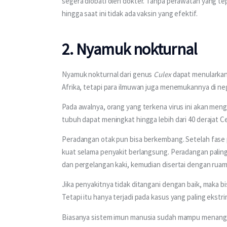
segera diobati oleh dokter. Tanpa perawatan yang tep
hingga saat ini tidak ada vaksin yang efektif.
2. Nyamuk nokturnal
Nyamuk nokturnal dari genus 
Culex 
dapat menularkan 
Afrika, tetapi para ilmuwan juga menemukannya di ne
Pada awalnya, orang yang terkena virus ini akan meng
tubuh dapat meningkat hingga lebih dari 40 derajat Cel
Peradangan otak pun bisa berkembang. Setelah fase
kuat selama penyakit berlangsung. Peradangan paling 
dan pergelangan kaki, kemudian disertai dengan ruam 
Jika penyakitnya tidak ditangani dengan baik, maka bi
Tetapi itu hanya terjadi pada kasus yang paling ekstri
Biasanya sistem imun manusia sudah mampu menanggu