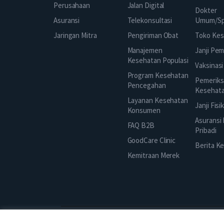
Jalan Digital
Perusahaan
Dokter
Telekonsultasi
Asuransi
Umum/Spe
Pengiriman Obat
Jaringan Mitra
Toko Kes
Manajemen
Janji Pe
Kesehatan Populasi
Vaksinasi
Program Kesehatan
Pemeriks
Pencegahan
Kesehat
Layanan Kesehatan
Janji Fisi
Konsumen
Asuransi
FAQ B2B
Pribadi
GoodCare Clinic
Berita K
Kemitraan Merek