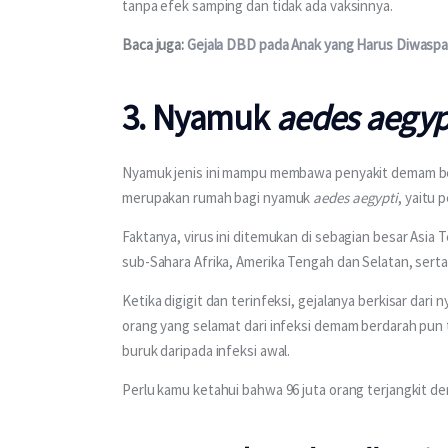
tanpa efek samping dan tidak ada vaksinnya.
Baca juga: 
Gejala DBD pada Anak yang Harus Diwaspa
3. Nyamuk
aedes aegyp
Nyamuk jenis ini mampu membawa penyakit demam berda
merupakan rumah bagi nyamuk 
aedes aegypti
, yaitu 
Faktanya, virus ini ditemukan di sebagian besar Asia T
sub-Sahara Afrika, Amerika Tengah dan Selatan, sert
Ketika digigit dan terinfeksi, gejalanya berkisar dari
orang yang selamat dari infeksi demam berdarah pun ti
buruk daripada infeksi awal.
Perlu kamu ketahui bahwa 96 juta orang terjangkit d