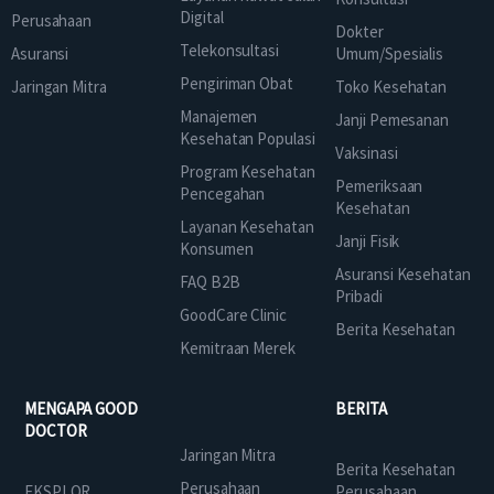
Digital
Perusahaan
Dokter
Telekonsultasi
Asuransi
Umum/Spesialis
Pengiriman Obat
Jaringan Mitra
Toko Kesehatan
Manajemen
Janji Pemesanan
Kesehatan Populasi
Vaksinasi
Program Kesehatan
Pemeriksaan
Pencegahan
Kesehatan
Layanan Kesehatan
Janji Fisik
Konsumen
Asuransi Kesehatan
FAQ B2B
Pribadi
GoodCare Clinic
Berita Kesehatan
Kemitraan Merek
MENGAPA GOOD
BERITA
DOCTOR
Jaringan Mitra
Berita Kesehatan
Perusahaan
EKSPLOR
Perusahaan