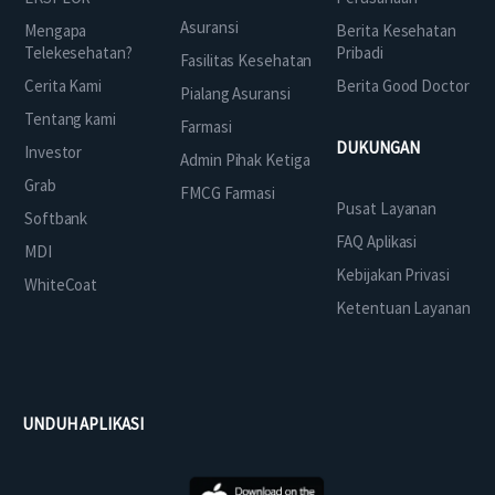
Asuransi
Mengapa
Berita Kesehatan
Telekesehatan?
Pribadi
Fasilitas Kesehatan
Cerita Kami
Berita Good Doctor
Pialang Asuransi
Tentang kami
Farmasi
DUKUNGAN
Investor
Admin Pihak Ketiga
Grab
FMCG Farmasi
Pusat Layanan
Softbank
FAQ Aplikasi
MDI
Kebijakan Privasi
WhiteCoat
Ketentuan Layanan
UNDUH APLIKASI