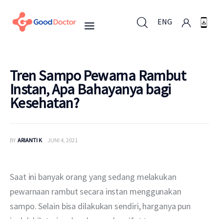
ENG
ENG
Tren Sampo Pewarna Rambut
Instan, Apa Bahayanya bagi
Kesehatan?
Untuk Bisnis
Untuk Anda
BY
ARIANTI K
JUNI 4, 2021
Mengapa Good Doctor
Saat ini banyak orang yang sedang melakukan 
Berita
pewarnaan rambut secara instan menggunakan 
sampo. Selain bisa dilakukan sendiri, harganya pun 
Layanan