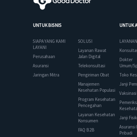
UNTUK BISNIS
UNTUK 
SOLUSI
SIAPA YANG KAMI
LAYANAN
LAYANI
Layanan Rawat
Konsulta
Jalan Digital
Perusahaan
Dokter
Telekonsultasi
Asuransi
Umum/Spe
Pengiriman Obat
Jaringan Mitra
Toko Kes
Manajemen
Janji Pe
Kesehatan Populasi
Vaksinasi
Program Kesehatan
Pemeriks
Pencegahan
Kesehat
Layanan Kesehatan
Janji Fisi
Konsumen
Asuransi
FAQ B2B
Pribadi