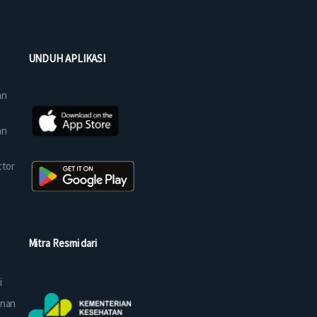
UNDUH APLIKASI
an
an
ctor
Mitra Resmi dari
i
anan