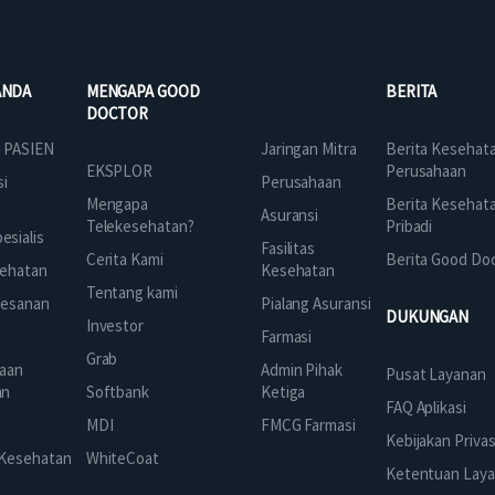
ANDA
MENGAPA GOOD
BERITA
DOCTOR
Jaringan Mitra
 PASIEN
Berita Kesehat
EKSPLOR
Perusahaan
Perusahaan
si
Mengapa
Berita Kesehat
Asuransi
Telekesehatan?
Pribadi
sialis
Fasilitas
Cerita Kami
Berita Good Do
Kesehatan
ehatan
Tentang kami
Pialang Asuransi
mesanan
DUKUNGAN
Investor
Farmasi
Grab
Admin Pihak
aan
Pusat Layanan
Ketiga
an
Softbank
FAQ Aplikasi
FMCG Farmasi
k
MDI
Kebijakan Privas
 Kesehatan
WhiteCoat
Ketentuan Lay