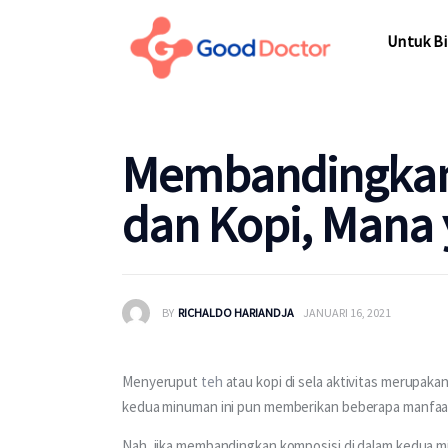
Untuk Bisnis
Untuk Bi
Untuk Anda
Mengapa Good Doctor
Untuk Bi
Membandingkan
Berita
dan Kopi, Mana 
Layanan
BY
RICHALDO HARIANDJA
JANUARI 16, 2021
Menyeruput 
teh
 atau kopi di sela aktivitas merupakan
kedua minuman ini pun memberikan beberapa manfaat
Nah, jika membandingkan komposisi di dalam kedua mi