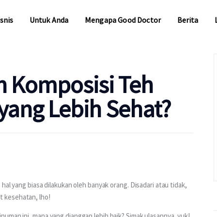
snis
Untuk Anda
Mengapa Good Doctor
Berita
snis
Untuk Anda
Mengapa Good Doctor
Berita
 Komposisi Teh
yang Lebih Sehat?
 hal yang biasa dilakukan oleh banyak orang. Disadari atau tidak, 
 kesehatan, lho!
numan ini, mana yang dianggap lebih baik? Simak ulasannya, yuk!