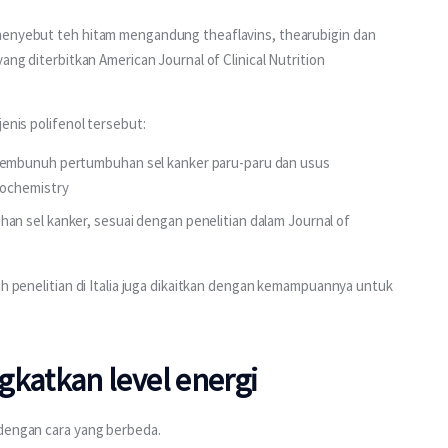
 menyebut teh hitam mengandung theaflavins, thearubigin dan 
ang diterbitkan American Journal of Clinical Nutrition 
jenis polifenol tersebut:
membunuh pertumbuhan sel kanker paru-paru dan usus
iochemistry
n sel kanker, sesuai dengan penelitian dalam Journal of
ah penelitian di Italia juga dikaitkan dengan kemampuannya untuk 
atkan level energi
 dengan cara yang berbeda.