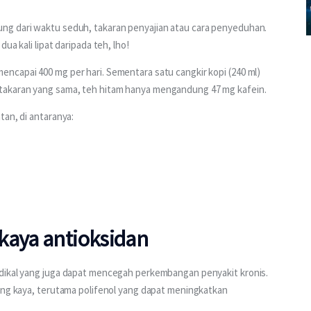
ng dari waktu seduh, takaran penyajian atau cara penyeduhan. 
ua kali lipat daripada teh, lho!
ncapai 400 mg per hari. Sementara satu cangkir kopi (240 ml) 
takaran yang sama, teh hitam hanya mengandung 47 mg kafein.
tan, di antaranya:
kaya antioksidan
dikal yang juga dapat mencegah perkembangan penyakit kronis. 
ang kaya, terutama polifenol yang dapat meningkatkan 