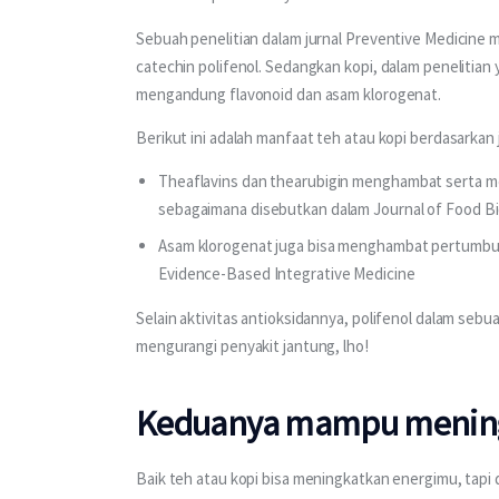
Sebuah penelitian dalam jurnal Preventive Medicine
catechin polifenol. Sedangkan kopi, dalam penelitian y
mengandung flavonoid dan asam klorogenat.
Berikut ini adalah manfaat teh atau kopi berdasarkan 
Theaflavins dan thearubigin menghambat serta 
sebagaimana disebutkan dalam Journal of Food B
Asam klorogenat juga bisa menghambat pertumbuha
Evidence-Based Integrative Medicine
Selain aktivitas antioksidannya, polifenol dalam sebu
mengurangi penyakit jantung, lho!
Keduanya mampu meningk
Baik teh atau kopi bisa meningkatkan energimu, tapi