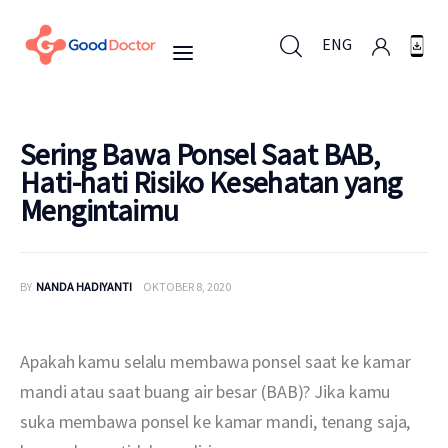
ENG
ENG
Sering Bawa Ponsel Saat BAB,
Hati-hati Risiko Kesehatan yang
Mengintaimu
Untuk Bisnis
Untuk Anda
BY
NANDA HADIYANTI
OKTOBER 8, 2020
Mengapa Good Doctor
Apakah kamu selalu membawa ponsel saat ke kamar 
Berita
mandi atau saat buang air besar (BAB)? Jika kamu 
suka membawa ponsel ke kamar mandi, tenang saja, 
Layanan