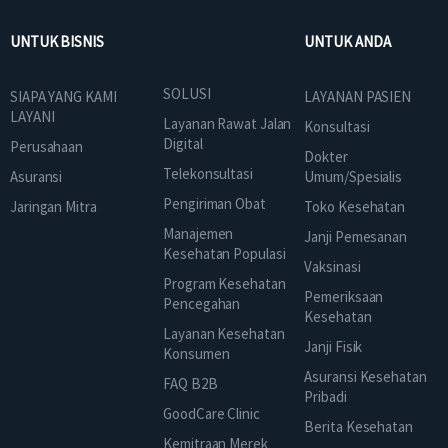
UNTUK BISNIS
UNTUK ANDA
SOLUSI
SIAPA YANG KAMI
LAYANAN PASIEN
LAYANI
Layanan Rawat Jalan
Konsultasi
Digital
Perusahaan
Dokter
Telekonsultasi
Asuransi
Umum/Spesialis
Pengiriman Obat
Jaringan Mitra
Toko Kesehatan
Manajemen
Janji Pemesanan
Kesehatan Populasi
Vaksinasi
Program Kesehatan
Pemeriksaan
Pencegahan
Kesehatan
Layanan Kesehatan
Janji Fisik
Konsumen
Asuransi Kesehatan
FAQ B2B
Pribadi
GoodCare Clinic
Berita Kesehatan
Kemitraan Merek