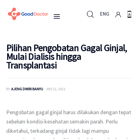
ENG
ENG
Pilihan Pengobatan Gagal Ginjal,
Mulai Dialisis hingga
Transplantasi
Untuk Bisnis
Untuk Anda
BY
AJENG DWIRI BANYU
MEI 22, 2021
Mengapa Good Doctor
Pengobatan gagal ginjal harus dilakukan dengan tepat 
Berita
sebelum kondisi kesehatan semakin parah. Perlu 
diketahui, terkadang ginjal tidak lagi mampu 
Layanan