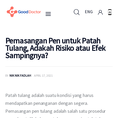
ENG
ENG
Pemasangan Pen untuk Patah
Tulang, Adakah Risiko atau Efek
Sampingnya?
Untuk Bisnis
Untuk Anda
BY
NIK NIK FADLAH
APRIL 17, 2021
Mengapa Good Doctor
Patah tulang adalah suatu kondisi yang harus 
Berita
mendapatkan penanganan dengan segera. 
Pemasangan pen tulang adalah salah satu prosedur 
Layanan