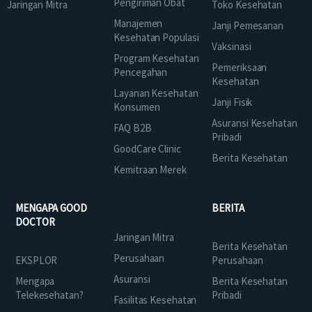
Pengiriman Obat
Jaringan Mitra
Toko Kesehatan
Manajemen
Janji Pemesanan
Kesehatan Populasi
Vaksinasi
Program Kesehatan
Pemeriksaan
Pencegahan
Kesehatan
Layanan Kesehatan
Janji Fisik
Konsumen
Asuransi Kesehatan
FAQ B2B
Pribadi
GoodCare Clinic
Berita Kesehatan
Kemitraan Merek
MENGAPA GOOD
BERITA
DOCTOR
Jaringan Mitra
Berita Kesehatan
Perusahaan
EKSPLOR
Perusahaan
Asuransi
Mengapa
Berita Kesehatan
Telekesehatan?
Pribadi
Fasilitas Kesehatan