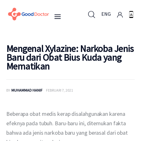
ENG
ENG
Mengenal Xylazine: Narkoba Jenis
Baru dari Obat Bius Kuda yang
Mematikan
Untuk Bisnis
Untuk Anda
BY
MUHAMMAD HANIF
FEBRUARI 7, 2021
Mengapa Good Doctor
Beberapa obat medis kerap disalahgunakan karena 
Berita
efeknya pada tubuh. Baru-baru ini, ditemukan fakta 
bahwa ada jenis narkoba baru yang berasal dari obat 
Layanan