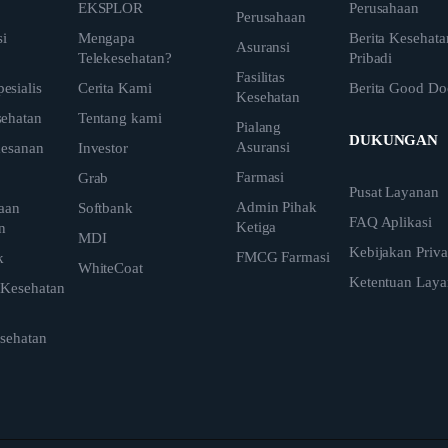
EKSPLOR
Perusahaan
Perusahaan
si
Mengapa
Berita Kesehata
Asuransi
Telekesehatan?
Pribadi
Fasilitas
sialis
Cerita Kami
Berita Good Do
Kesehatan
ehatan
Tentang kami
Pialang
DUKUNGAN
Asuransi
mesanan
Investor
Farmasi
i
Grab
Pusat Layanan
Admin Pihak
aan
Softbank
FAQ Aplikasi
Ketiga
n
MDI
Kebijakan Priva
FMCG Farmasi
k
WhiteCoat
Ketentuan Lay
 Kesehatan
esehatan