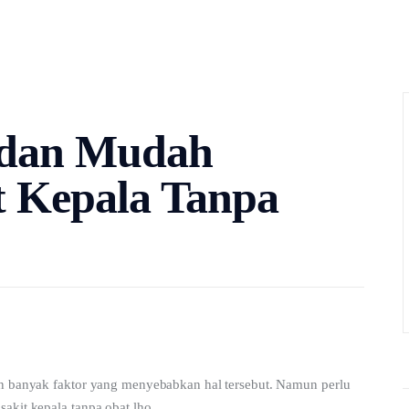
 dan Mudah
t Kepala Tanpa
an banyak faktor yang menyebabkan hal tersebut. Namun perlu 
akit kepala tanpa obat lho.