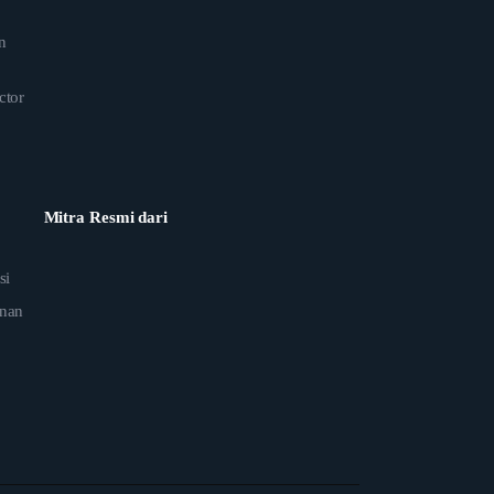
n
ctor
Mitra Resmi dari
si
anan