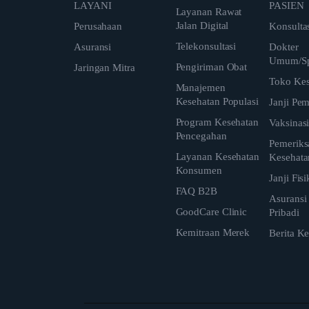
LAYANI
PASIEN
Layanan Rawat
Jalan Digital
Perusahaan
Konsulta
Telekonsultasi
Asuransi
Dokter
Umum/Spe
Pengiriman Obat
Jaringan Mitra
Toko Kes
Manajemen
Kesehatan Populasi
Janji Pe
Program Kesehatan
Vaksinas
Pencegahan
Pemeriks
Layanan Kesehatan
Kesehata
Konsumen
Janji Fisi
FAQ B2B
Asuransi
GoodCare Clinic
Pribadi
Kemitraan Merek
Berita K