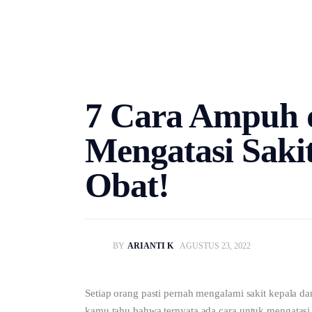
Untuk Bisnis
Untuk Anda
Mengapa Good Doctor
7 Cara Ampuh
Berita
Mengatasi Saki
Layanan
Obat!
BY
ARIANTI K
AGUSTUS 23, 2022
Setiap orang pasti pernah mengalami sakit kepala d
kamu tahu bahwa ternyata ada cara untuk mengatasi s