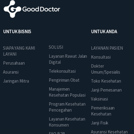
UNTUK BISNIS
UNTUK ANDA
SOLUSI
SIAPA YANG KAMI
LAYANAN PASIEN
LAYANI
Layanan Rawat Jalan
Konsultasi
Digital
Perusahaan
Dokter
Telekonsultasi
Asuransi
Umum/Spesialis
Pengiriman Obat
Jaringan Mitra
Toko Kesehatan
Manajemen
Janji Pemesanan
Kesehatan Populasi
Vaksinasi
Program Kesehatan
Pemeriksaan
Pencegahan
Kesehatan
Layanan Kesehatan
Janji Fisik
Konsumen
Asuransi Kesehatan
FAQ B2B