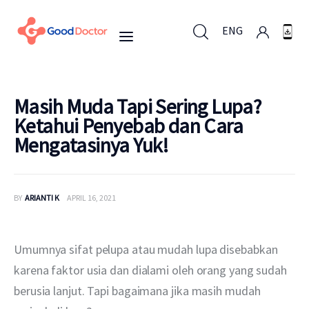
ENG
ENG
Masih Muda Tapi Sering Lupa?
Ketahui Penyebab dan Cara
Mengatasinya Yuk!
Untuk Bisnis
Untuk Anda
BY
ARIANTI K
APRIL 16, 2021
Mengapa Good Doctor
Umumnya sifat pelupa atau mudah lupa disebabkan 
Berita
karena faktor usia dan dialami oleh orang yang sudah 
berusia lanjut. Tapi bagaimana jika masih mudah 
Layanan