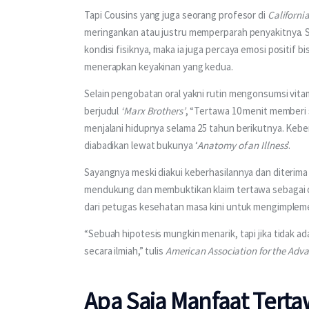
Tapi Cousins yang juga seorang profesor di 
California
meringankan atau justru memperparah penyakitnya. 
kondisi fisiknya, maka ia juga percaya emosi positif
menerapkan keyakinan yang kedua.
Selain pengobatan oral yakni rutin mengonsumsi vita
berjudul 
‘Marx Brothers’
, “Tertawa 10 menit memberi s
menjalani hidupnya selama 25 tahun berikutnya. Keb
diabadikan lewat bukunya ‘
Anatomy of an Illness
’.
Sayangnya meski diakui keberhasilannya dan diterima 
mendukung dan membuktikan klaim tertawa sebagai ob
dari petugas kesehatan masa kini untuk mengimplem
“Sebuah hipotesis mungkin menarik, tapi jika tidak a
secara ilmiah,” tulis 
American Association for the Adv
Apa Saja Manfaat Tert