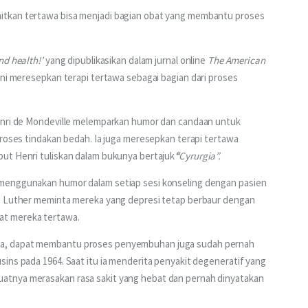
itkan tertawa bisa menjadi bagian obat yang membantu proses 
nd health!’
 yang dipublikasikan dalam jurnal online 
The American 
ani meresepkan terapi tertawa sebagai bagian dari proses 
Henri de Mondeville melemparkan humor dan candaan untuk 
proses tindakan bedah. Ia juga meresepkan terapi tertawa 
ut Henri tuliskan dalam bukunya bertajuk
“
Cyrurgia”.
menggunakan humor dalam setiap sesi konseling dengan pasien 
i, Luther meminta mereka yang depresi tetap berbaur dengan 
at mereka tertawa.
a, dapat membantu proses penyembuhan juga sudah pernah 
ins pada 1964. Saat itu ia menderita penyakit degeneratif yang 
atnya merasakan rasa sakit yang hebat dan pernah dinyatakan 