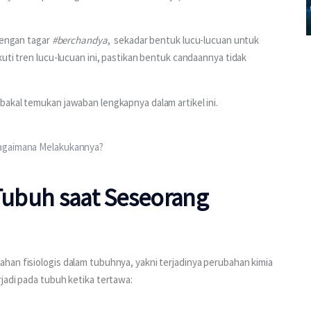
dengan tagar 
#berchandya
,  sekadar bentuk lucu-lucuan untuk 
uti tren lucu-lucuan ini, pastikan bentuk candaannya tidak 
akal temukan jawaban lengkapnya dalam artikel ini. 
Bagaimana Melakukannya?
 Tubuh saat Seseorang
han fisiologis dalam tubuhnya, yakni terjadinya perubahan kimia 
jadi pada tubuh ketika tertawa: