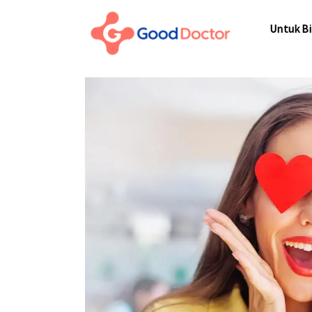
Untuk Bisnis
Untuk Bi
Untuk Anda
Mengapa Good Doctor
Untuk Bi
Berita
Layanan