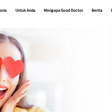
snis
Untuk Anda
Mengapa Good Doctor
Berita
snis
Untuk Anda
Mengapa Good Doctor
Berita