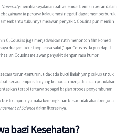
 University 
memiliki keyakinan bahwa emosi bermain peran dalam 
Sebagaimana ia percaya kalau emosi negatif dapat memperburuk 
 bisa membantu tubuhnya melawan penyakit. Cousins pun memilih 
min C, Cousins juga menjadwalkan rutin menonton film komedi 
aya dua jam tidur tanpa rasa sakit,” ujar Cousins. Ia pun dapat 
erhasilan Cousins melawan penyakit dengan rasa humor 
secara turun-temurun, tidak ada bukti ilmiah yang cukup untuk 
at secara empiris. Ini yang kemudian menjadi alasan penolakan 
entasikan terapi tertawa sebagai bagian proses penyembuhan.
da bukti empirisnya maka kemungkinan besar tidak akan berguna 
ancement of Science
 dalam literasinya.
awa bagi Kesehatan?