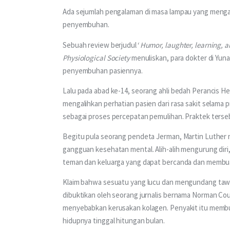
Ada sejumlah pengalaman di masa lampau yang menga
penyembuhan.
Sebuah review berjudul
‘ Humor, laughter, learning, a
Physiological Society 
menuliskan, para dokter di Yun
penyembuhan pasiennya.
Lalu pada abad ke-14, seorang ahli bedah Perancis 
mengalihkan perhatian pasien dari rasa sakit selama 
sebagai proses percepatan pemulihan. Praktek terseb
Begitu pula seorang pendeta Jerman, Martin Luther 
gangguan kesehatan mental. Alih-alih mengurung dir
teman dan keluarga yang dapat bercanda dan membu
Klaim bahwa sesuatu yang lucu dan mengundang taw
dibuktikan oleh seorang jurnalis bernama Norman Cous
menyebabkan kerusakan kolagen. Penyakit itu membu
hidupnya tinggal hitungan bulan.