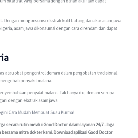
ium bitartrat yang bersama dengan bahan aktif lain dapat 
ut. Dengan mengonsumsi ekstrak kulit batang dan akar asam jawa 
Nigeria, asam jawa dikonsumsi dengan cara direndam dan dapat 
ia
as atau obat pengontrol demam dalam pengobatan tradisional. 
engobati penyakit malaria. 
menyembuhkan penyakit malaria. Tak hanya itu, demam serupa 
ngani dengan ekstrak asam jawa.
egini Cara Mudah Membuat Susu Kurma!
 secara rutin melalui Good Doctor dalam layanan 24/7. Jaga 
 bersama mitra dokter kami. Download aplikasi Good Doctor 