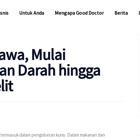
snis
Untuk Anda
Mengapa Good Doctor
Berita
snis
Untuk Anda
Mengapa Good Doctor
Berita
awa, Mulai
an Darah hingga
it
 termasuk dalam pengobatan kuno. Dalam makanan dan 