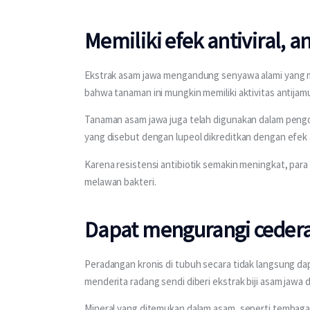
Memiliki efek antiviral, a
Ekstrak asam jawa mengandung senyawa alami yang me
bahwa tanaman ini mungkin memiliki aktivitas antijamur
Tanaman asam jawa juga telah digunakan dalam pengo
yang disebut dengan lupeol dikreditkan dengan efek 
Karena resistensi antibiotik semakin meningkat, para
melawan bakteri.
Dapat mengurangi cedera
Peradangan kronis di tubuh secara tidak langsung da
menderita radang sendi diberi ekstrak biji asam jawa 
Mineral yang ditemukan dalam asam, seperti tembaga,