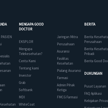
ANDA
MENGAPA GOOD
BERITA
DOCTOR
Jaringan Mitra
 PASIEN
Berita Kesehat
EKSPLOR
Perusahaan
Perusahaan
si
Mengapa
Berita Kesehat
Asuransi
Telekesehatan?
Pribadi
sialis
Fasilitas
Cerita Kami
Berita Good Do
Kesehatan
ehatan
Tentang kami
Pialang Asuransi
mesanan
DUKUNGAN
Investor
Farmasi
Grab
Admin Pihak
aan
Pusat Layanan
Ketiga
an
Softbank
FAQ Aplikasi
FMCG Farmasi
k
MDI
Kebijakan Privas
 Kesehatan
WhiteCoat
Ketentuan Lay