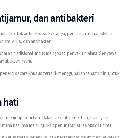
ntijamur, dan antibakteri
miliki efek antimikroba. Faktanya, penelitian menunjukkan 
, antivirus, dan antibakteri.
batan tradisional untuk mengobati penyakit malaria. Senyawa 
antibakteri asam.
 peneliti secara khusus tertarik menggunakan tanaman ini untuk 
 hati
pat memengaruhi hati. Dalam sebuah penelitian, tikus yang 
di mana hasilnya menunjukkan penurunan stres oksidatif hati. 
 nikel, mangan, selenium, dan besi terlibat dalam meningkatkan 