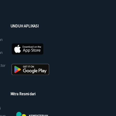
UNDUH APLIKASI
an
an
ctor
Mitra Resmi dari
i
anan