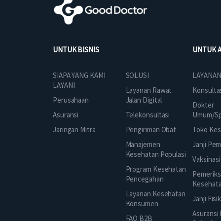
UNTUK BISNIS
UNTUK 
SOLUSI
SIAPA YANG KAMI
LAYANAN
LAYANI
Layanan Rawat
Konsulta
Jalan Digital
Perusahaan
Dokter
Telekonsultasi
Asuransi
Umum/Spe
Pengiriman Obat
Jaringan Mitra
Toko Kes
Manajemen
Janji Pe
Kesehatan Populasi
Vaksinasi
Program Kesehatan
Pemeriks
Pencegahan
Kesehat
Layanan Kesehatan
Janji Fisi
Konsumen
Asuransi
FAQ B2B