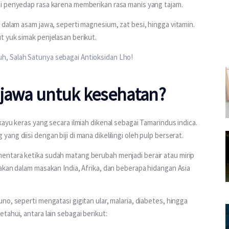
i penyedap rasa karena memberikan rasa manis yang tajam.
 dalam asam jawa, seperti magnesium, zat besi, hingga vitamin. 
 yuk simak penjelasan berikut. 
, Salah Satunya sebagai Antioksidan Lho!
 jawa untuk kesehatan?
ayu keras yang secara ilmiah dikenal sebagai Tamarindus indica. 
ng diisi dengan biji di mana dikelilingi oleh pulp berserat.
ntara ketika sudah matang berubah menjadi berair atau mirip 
akan dalam masakan India, Afrika, dan beberapa hidangan Asia 
o, seperti mengatasi gigitan ular, malaria, diabetes, hingga 
tahui, antara lain sebagai berikut: