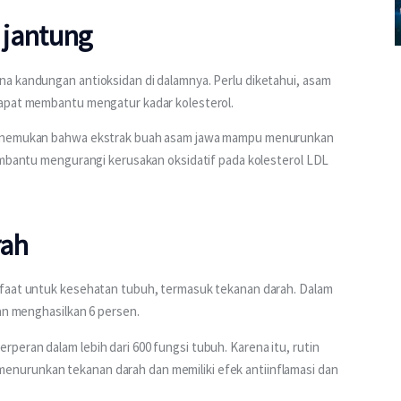
 jantung
a kandungan antioksidan di dalamnya. Perlu diketahui, asam 
dapat membantu mengatur kadar kolesterol. 
 menemukan bahwa ekstrak buah asam jawa mampu menurunkan 
membantu mengurangi kerusakan oksidatif pada kolesterol LDL 
rah
nfaat untuk kesehatan tubuh, termasuk tekanan darah. Dalam 
kan menghasilkan 6 persen.
eran dalam lebih dari 600 fungsi tubuh. Karena itu, rutin 
nurunkan tekanan darah dan memiliki efek antiinflamasi dan 