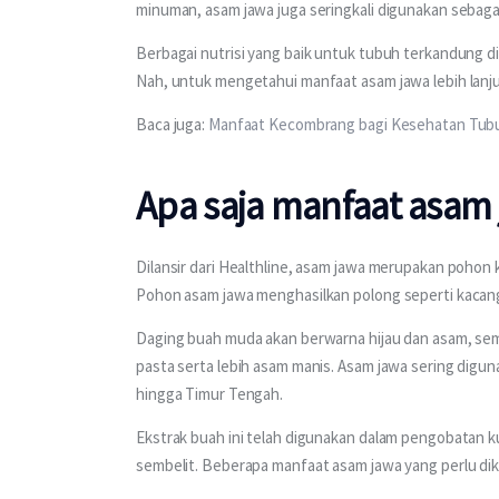
minuman, asam jawa juga seringkali digunakan sebaga
Berbagai nutrisi yang baik untuk tubuh terkandung di
Nah, untuk mengetahui manfaat asam jawa lebih lanjut
Baca juga: 
Manfaat Kecombrang bagi Kesehatan Tubuh
Apa saja manfaat asam
Dilansir dari Healthline, asam jawa merupakan pohon k
Pohon asam jawa menghasilkan polong seperti kacang ya
Daging buah muda akan berwarna hijau dan asam, seme
pasta serta lebih asam manis. Asam jawa sering digun
hingga Timur Tengah.
Ekstrak buah ini telah digunakan dalam pengobatan kun
sembelit. Beberapa manfaat asam jawa yang perlu dike