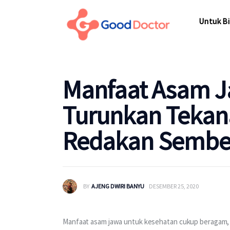
Untuk Bisnis
Untuk Bi
Untuk Anda
Mengapa Good Doctor
Untuk Bi
Manfaat Asam J
Berita
Turunkan Tekan
Layanan
Redakan Sembel
BY
AJENG DWIRI BANYU
DESEMBER 25, 2020
Manfaat asam jawa untuk kesehatan cukup beragam,