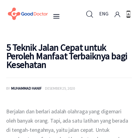
ENG
ENG
5 Teknik Jalan Cepat untuk
Peroleh Manfaat Terbaiknya bagi
Kesehatan
Untuk Bisnis
Untuk Anda
BY
MUHAMMAD HANIF
DESEMBER 25, 2020
Mengapa Good Doctor
Berjalan dan berlari adalah olahraga yang digemari 
Berita
oleh banyak orang. Tapi, ada satu latihan yang berada 
di tengah-tengahnya, yaitu jalan cepat. Untuk 
Layanan