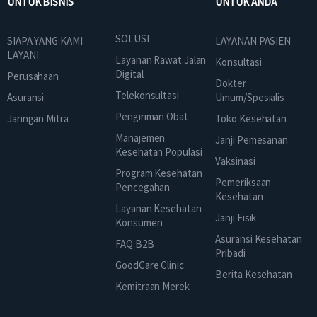
UNTUK BISNIS
UNTUK ANDA
SOLUSI
SIAPA YANG KAMI
LAYANAN PASIEN
LAYANI
Layanan Rawat Jalan
Konsultasi
Digital
Perusahaan
Dokter
Telekonsultasi
Asuransi
Umum/Spesialis
Pengiriman Obat
Jaringan Mitra
Toko Kesehatan
Manajemen
Janji Pemesanan
Kesehatan Populasi
Vaksinasi
Program Kesehatan
Pemeriksaan
Pencegahan
Kesehatan
Layanan Kesehatan
Janji Fisik
Konsumen
Asuransi Kesehatan
FAQ B2B
Pribadi
GoodCare Clinic
Berita Kesehatan
Kemitraan Merek