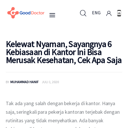
ENG
ENG
Kelewat Nyaman, Sayangnya 6
Kebiasaan di Kantor Ini Bisa
Merusak Kesehatan, Cek Apa Saja
Untuk Bisnis
Untuk Anda
BY
MUHAMMAD HANIF
JULI 1, 2020
Mengapa Good Doctor
Tak ada yang salah dengan bekerja di kantor. Hanya 
Berita
saja, seringkali para pekerja kantoran terjebak dengan 
rutinitas yang tidak menyehatkan. Ada banyak 
Layanan