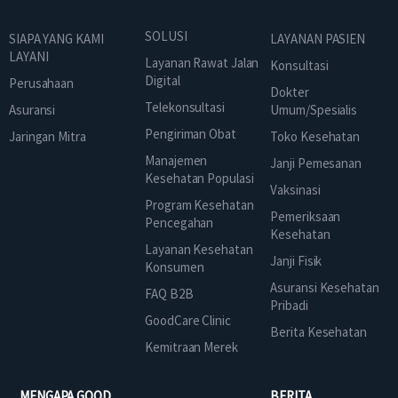
SOLUSI
SIAPA YANG KAMI
LAYANAN PASIEN
LAYANI
Layanan Rawat Jalan
Konsultasi
Digital
Perusahaan
Dokter
Telekonsultasi
Asuransi
Umum/Spesialis
Pengiriman Obat
Jaringan Mitra
Toko Kesehatan
Manajemen
Janji Pemesanan
Kesehatan Populasi
Vaksinasi
Program Kesehatan
Pemeriksaan
Pencegahan
Kesehatan
Layanan Kesehatan
Janji Fisik
Konsumen
Asuransi Kesehatan
FAQ B2B
Pribadi
GoodCare Clinic
Berita Kesehatan
Kemitraan Merek
MENGAPA GOOD
BERITA