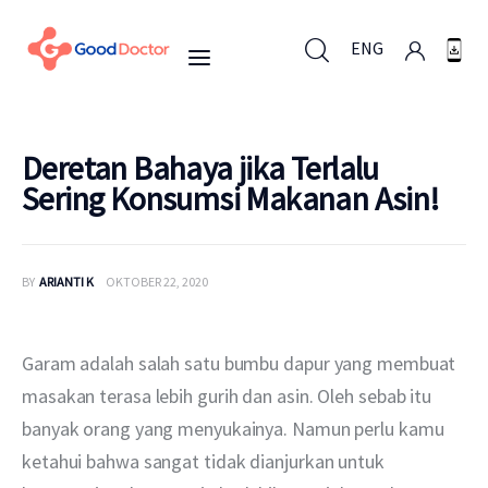
ENG
ENG
Deretan Bahaya jika Terlalu
Sering Konsumsi Makanan Asin!
Untuk Bisnis
BY
ARIANTI K
OKTOBER 22, 2020
Untuk Anda
Mengapa Good Doctor
Garam adalah salah satu bumbu dapur yang membuat 
masakan terasa lebih gurih dan asin. Oleh sebab itu 
Berita
banyak orang yang menyukainya. Namun perlu kamu 
ketahui bahwa sangat tidak dianjurkan untuk 
Layanan