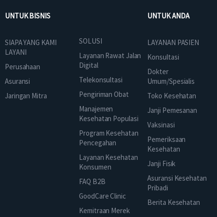
UNTUK BISNIS
UNTUK ANDA
SOLUSI
SIAPA YANG KAMI
LAYANAN PASIEN
LAYANI
Layanan Rawat Jalan
Konsultasi
Digital
Perusahaan
Dokter
Telekonsultasi
Asuransi
Umum/Spesialis
Pengiriman Obat
Jaringan Mitra
Toko Kesehatan
Manajemen
Janji Pemesanan
Kesehatan Populasi
Vaksinasi
Program Kesehatan
Pemeriksaan
Pencegahan
Kesehatan
Layanan Kesehatan
Janji Fisik
Konsumen
Asuransi Kesehatan
FAQ B2B
Pribadi
GoodCare Clinic
Berita Kesehatan
Kemitraan Merek