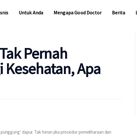
snis
Untuk Anda
Mengapa Good Doctor
Berita
snis
Untuk Anda
Mengapa Good Doctor
Berita
Tak Pernah
i Kesehatan, Apa
g punggung’ dapur. Tak heran jika prosedur pemeliharaan dan 