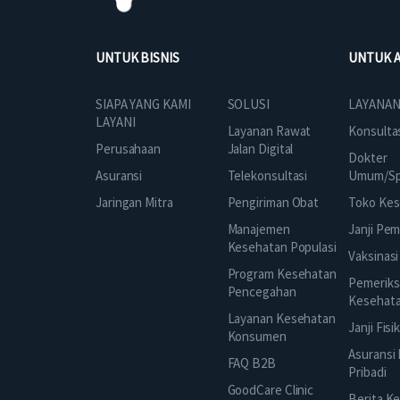
UNTUK BISNIS
UNTUK 
SOLUSI
SIAPA YANG KAMI
LAYANAN
LAYANI
Layanan Rawat
Konsulta
Jalan Digital
Perusahaan
Dokter
Telekonsultasi
Asuransi
Umum/Spe
Pengiriman Obat
Jaringan Mitra
Toko Kes
Manajemen
Janji Pe
Kesehatan Populasi
Vaksinasi
Program Kesehatan
Pemeriks
Pencegahan
Kesehat
Layanan Kesehatan
Janji Fisi
Konsumen
Asuransi
FAQ B2B
Pribadi
GoodCare Clinic
Berita K