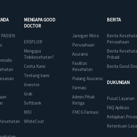
ANDA
MENGAPA GOOD
BERITA
DOCTOR
Jaringan Mitra
 PASIEN
Berita Kesehat
EKSPLOR
Perusahaan
Perusahaan
si
Mengapa
Berita Kesehat
Asuransi
Telekesehatan?
Pribadi
sialis
Fasilitas
Cerita Kami
Berita Good Do
Kesehatan
ehatan
Tentang kami
Pialang Asuransi
mesanan
DUKUNGAN
Investor
Farmasi
Grab
Admin Pihak
aan
Pusat Layanan
Ketiga
an
Softbank
FAQ Aplikasi
FMCG Farmasi
k
MDI
Kebijakan Privas
 Kesehatan
WhiteCoat
Ketentuan Lay
esehatan