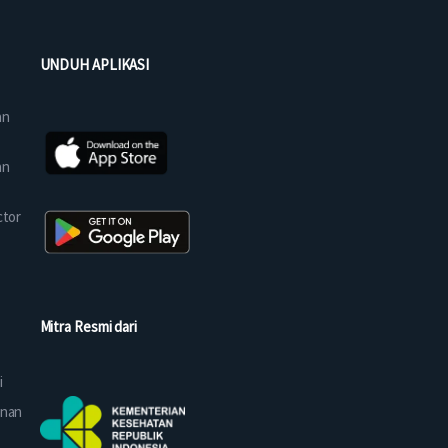
UNDUH APLIKASI
an
an
ctor
Mitra Resmi dari
i
anan