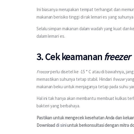
Ini biasanya merupakan tempat terhangat dan memung
makanan berisiko tinggi di rak lemari es yang suhunya l
Selalu simpan makanan dalam wadah yang kuat dan ke
dalam lemari es.
3. Cek keamanan
freezer
Freezer
 perlu disetel ke -15 ° C atau di bawahnya, j
memastikan suhunya tetap stabil. Hindari 
freezer
 yang
makanan beku untuk menjaganya tetap pada suhu ya
Hal ini tak hanya akan membantu membuat kulkas terl
bakteri yang berbahaya.
Pastikan untuk mengecek kesehatan Anda dan keluarga
Download 
di sini
 untuk berkonsultasi dengan mitra do