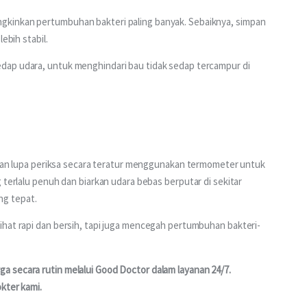
kinkan pertumbuhan bakteri paling banyak. Sebaiknya, simpan 
ebih stabil.
dap udara, untuk menghindari bau tidak sedap tercampur di 
angan lupa periksa secara teratur menggunakan termometer untuk 
 terlalu penuh dan biarkan udara bebas berputar di sekitar 
ng tepat.
ihat rapi dan bersih, tapi juga mencegah pertumbuhan bakteri-
 secara rutin melalui Good Doctor dalam layanan 24/7. 
kter kami.