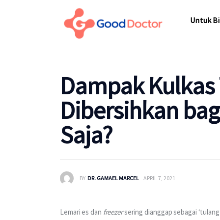
Untuk Bisnis
Untuk Bi
Untuk Anda
Mengapa Good Doctor
Untuk Bi
Dampak Kulkas 
Berita
Dibersihkan bag
Layanan
Saja?
BY
DR. GAMAEL MARCEL
APRIL 7, 2021
Lemari es dan 
freezer
 sering dianggap sebagai ‘tulan