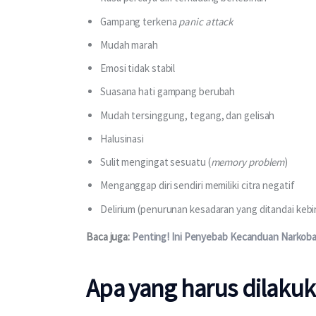
Gampang terkena
panic attack
Mudah marah
Emosi tidak stabil
Suasana hati gampang berubah
Mudah tersinggung, tegang, dan gelisah
Halusinasi
Sulit mengingat sesuatu (
memory problem
)
Menganggap diri sendiri memiliki citra negatif
Delirium (penurunan kesadaran yang ditandai keb
Baca juga: 
Penting! Ini Penyebab Kecanduan Narkoba
Apa yang harus dilaku