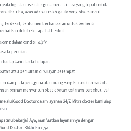
psikolog atau psikiater guna mencari cara yang tepat untuk 
a tiba-tiba, akan ada sejumlah gejala yang bisa muncul.
ang terdekat, tentu memberikan saran untuk berhenti 
erhatikan dulu beberapa hal berikut:
dang dalam kondisi ‘
high’
.
asa kepedulian
erhadap karir dan kehidupan
obatan atau pemulihan di wilayah setempat.
 ditemukan pada pengguna atau orang yang kecanduan narkoba. 
angan pernah menyentuh obat-obatan terlarang tersebut, ya!
elalui Good Doctor dalam layanan 24/7. Mitra dokter kami siap 
i sini
!
mpatmu bekerja? Ayo, manfaatkan layanannya dengan 
Good Doctor! Klik 
link
 ini, ya.