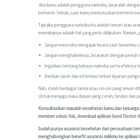
Jika kamu adalah pengguna narkoba, bicaralah dengan 
berhenti. Sebab, saat kamu memutuskan berhenti secar
Tapi jika pengguna narkoba itu adalah teman atau or
memakainya adalah hal yang perlu dilakukan. Namun, p
Jangan mencoba mengajak bicara saat temanmu se
Jangan menghakiminya, bicarakan dengan penuh r
Ingatkan tentang bahaya narkoba serta efeknya t
Berikan saran dan informasi terkait layanan peng
Nah, itulah berbagai tanda atau ciri-ciri yang umum
Untuk menjaga masa depan yang cerah, hindari dan j
Konsultasikan masalah kesehatan kamu dan keluarga m
memberi solusi. Yuk, download aplikasi Good Doctor 
d
Sudah punya asuransi kesehatan dari perusahaan te
menghubungkan benefit asuransi milikmu ke aplikasi 