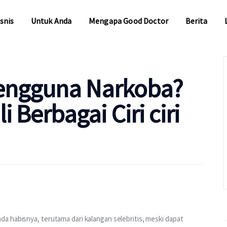
snis
Untuk Anda
Mengapa Good Doctor
Berita
snis
Untuk Anda
Mengapa Good Doctor
Berita
engguna Narkoba?
 Berbagai Ciri ciri
a habisnya, terutama dari kalangan selebritis, meski dapat 