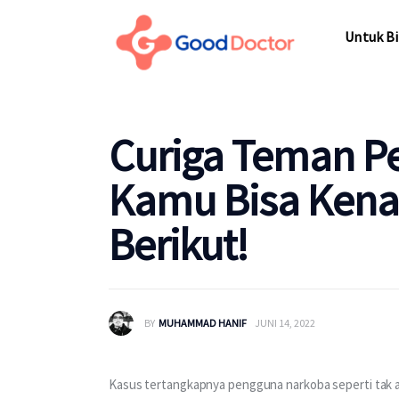
Untuk Bisnis
Untuk Bi
Untuk Anda
Mengapa Good Doctor
Untuk Bi
Curiga Teman P
Berita
Kamu Bisa Kenali
Layanan
Berikut!
BY
MUHAMMAD HANIF
JUNI 14, 2022
Kasus tertangkapnya pengguna narkoba seperti tak ad