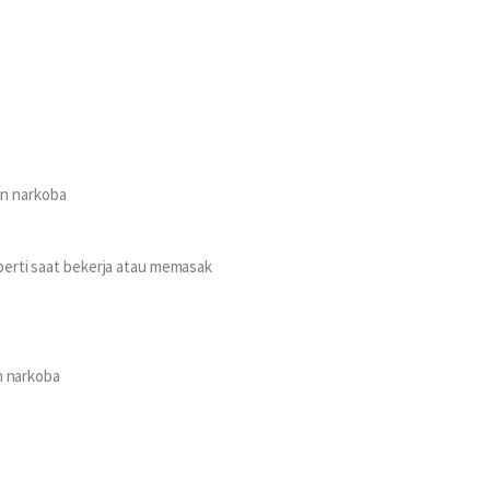
an narkoba
eperti saat bekerja atau memasak
n narkoba