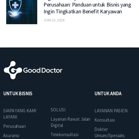
Perusahaan: Panduan untuk Bisnis yang
Ingin Tingkatkan Benefit Karyawan
JUNI 23, 2026
UNTUK BISNIS
UNTUK ANDA
SOLUSI
SIAPA YANG KAMI
LAYANAN PASIEN
LAYANI
Layanan Rawat Jalan
Konsultasi
Digital
Perusahaan
Dokter
Telekonsultasi
Asuransi
Umum/Spesialis