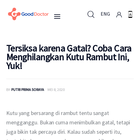
ENG
ENG
Tersiksa karena Gatal? Coba Cara
Menghilangkan Kutu Rambut Ini,
Yuk!
Untuk Bisnis
Untuk Anda
BY
PUTRI PRIMA SORAYA
MEI 8, 2020
Mengapa Good Doctor
Kutu yang bersarang di rambut tentu sangat 
Berita
mengganggu. Bukan cuma menimbulkan gatal, tetapi 
juga bikin tak percaya diri. Kalau sudah seperti itu, 
Layanan