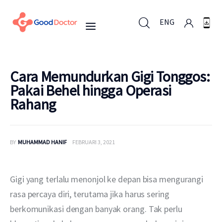
ENG
ENG
Cara Memundurkan Gigi Tonggos:
Pakai Behel hingga Operasi
Rahang
Untuk Bisnis
Untuk Anda
BY
MUHAMMAD HANIF
FEBRUARI 3, 2021
Mengapa Good Doctor
Gigi yang terlalu menonjol ke depan bisa mengurangi 
Berita
rasa percaya diri, terutama jika harus sering 
berkomunikasi dengan banyak orang. Tak perlu 
Layanan