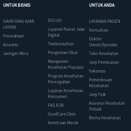
UNTUK BISNIS
UNTUK ANDA
SOLUSI
SIAPA YANG KAMI
LAYANAN PASIEN
LAYANI
Layanan Rawat Jalan
Konsultasi
Digital
Perusahaan
Dokter
Telekonsultasi
Asuransi
Umum/Spesialis
Pengiriman Obat
Jaringan Mitra
Toko Kesehatan
Manajemen
Janji Pemesanan
Kesehatan Populasi
Vaksinasi
Program Kesehatan
Pemeriksaan
Pencegahan
Kesehatan
Layanan Kesehatan
Janji Fisik
Konsumen
Asuransi Kesehatan
FAQ B2B
Pribadi
GoodCare Clinic
Berita Kesehatan
Kemitraan Merek