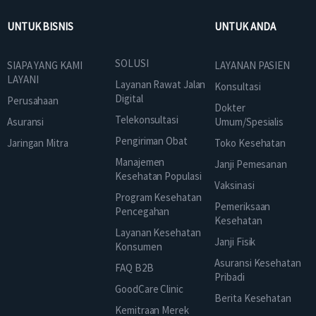
UNTUK BISNIS
UNTUK ANDA
SOLUSI
SIAPA YANG KAMI
LAYANAN PASIEN
LAYANI
Layanan Rawat Jalan
Konsultasi
Digital
Perusahaan
Dokter
Telekonsultasi
Asuransi
Umum/Spesialis
Pengiriman Obat
Jaringan Mitra
Toko Kesehatan
Manajemen
Janji Pemesanan
Kesehatan Populasi
Vaksinasi
Program Kesehatan
Pemeriksaan
Pencegahan
Kesehatan
Layanan Kesehatan
Janji Fisik
Konsumen
Asuransi Kesehatan
FAQ B2B
Pribadi
GoodCare Clinic
Berita Kesehatan
Kemitraan Merek