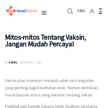
ENG
ENG
Mitos-mitos Tentang Vaksin,
Jangan Mudah Percaya!
Untuk Bisnis
BY
AJENG
AGUSTUS 21, 2022
Untuk Anda
Mengapa Good Doctor
Vaksin atau imunisasi menjadi salah satu kegiatan 
yang penting bagi kesehatan anak. Namun demikian, 
Berita
masih banyak mitos yang beredar tentang vaksin.
Layanan
Padahal ada banyak bahaya tidak divaksin terutama 