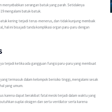
an menyebabkan serangan batuk yang parah. Setidaknya 
D-19 mengalami batuk-batuk.
 batuk kering terjadi terus-menerus, dan tidak kunjung membaik 
, hal ini bisa jadi tanda komplikasi organ paru-paru dengan 
s
ya terjadi ketika ada gangguan fungsi paru-paru yang membuat 
 yang termasuk dalam kelompok berisiko tinggi, mengalami sesak 
 hal yang umum.
s karena dapat berakibat fatal meski terjadi dalam waktu yang 
tuhkan suplai oksigen dan serta ventilator serta karena 