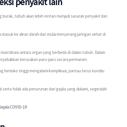
eksi penyakit lain
 buruk, tubuh akan lebih rentan menjadi sasaran penyakit dan 
us masuk ke aliran darah dan mulai menyerang jaringan sehat di 
n koordinasi antara organ yang berbeda di dalam tubuh. Dalam 
menyebabkan kerusakan paru-paru secara permanen.
 berisiko tinggi mengalami komplikasi, pantau terus kondisi 
 serta tidak ada penurunan dari gejala yang dialami, segeralah 
Gejala COVID-19
an