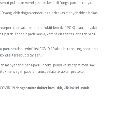
ebut pulih dan mendapatkan kembali fungsi paru-parunya.
19 yang lebih ringan cenderung tidak akan menyebabkan bekas
seperti penyakit paru obstruktif kronik (PPOK) atau penyakit
 parah. Terlebih pada lansia, karena elastisitas jaringan paru-
u-paru setelah terinfeksi COVID-19 akan bergantung pada jenis
ondisi tersebut ditangani.
ah menyebar di paru-paru. Infeksi penyakit ini dapat merusak 
Untuk mencegah paparan virus, selalu terapkan protokol 
 COVID-19
 dengan mitra dokter kami. Yuk, klik 
link ini
 untuk 