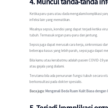
4. Muncul tanda-tanda inf
Ketika paru-paru atau dada mengalami komplikasi yang
infeksi lain yang mematikan.
Misalnya sepsis, kondisi yang dapat terjadi ketika vir
tubuh. Termasuk organ paru-paru dan jantung.
Sepsis juga dapat merusak cara kerja, sinkronisasi da
beberapa kasus yang lebih parah, sepsi juga dapat 
Bila kamu atau kerabatmu adalah pasien COVID-19 yang
atau gejala yang dialami.
Terutama bila ada penurunan fungsi tubuh secara vital
berkonsultasi pada dokter spesialis. 
Baca juga: 
Mengenali Beda Ruam Kulit Biasa dengan 
5. Terjadi komplikasi org