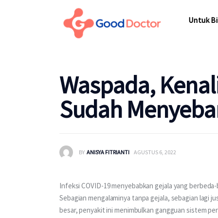
Untuk Bisnis
Untuk Bi
Untuk Anda
Mengapa Good Doctor
Untuk Bi
Waspada, Kenal
Berita
Sudah Menyebar 
Layanan
BY
ANISYA FITRIANTI
AGUSTUS 6, 2022
Infeksi COVID-19 menyebabkan gejala yang berbeda-b
Sebagian mengalaminya tanpa gejala, sebagian lagi ju
besar, penyakit ini menimbulkan gangguan sistem per