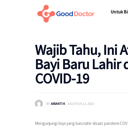
Untuk Bisnis
Untuk Bi
Untuk Anda
Mengapa Good Doctor
Untuk Bi
Wajib Tahu, Ini
Berita
Bayi Baru Lahir
Layanan
COVID-19
BY
ARIANTI K
AGUSTUS 11, 2022
Mengunjungi bayi yang baru lahir disaat pandemi COVI