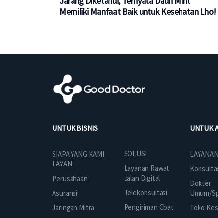
Jarang Diketahui, Ternyata Daun Mint
Memiliki Manfaat Baik untuk Kesehatan Lho!
UNTUK BISNIS
UNTUK 
SOLUSI
SIAPA YANG KAMI
LAYANAN
LAYANI
Layanan Rawat
Konsulta
Jalan Digital
Perusahaan
Dokter
Telekonsultasi
Asuransi
Umum/Spe
Pengiriman Obat
Jaringan Mitra
Toko Kes