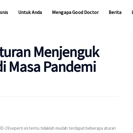
snis
Untuk Anda
Mengapa Good Doctor
Berita
snis
Untuk Anda
Mengapa Good Doctor
Berita
 Aturan Menjenguk
 di Masa Pandemi
D-19 seperti ini tentu tidaklah mudah terdapat beberapa aturan 