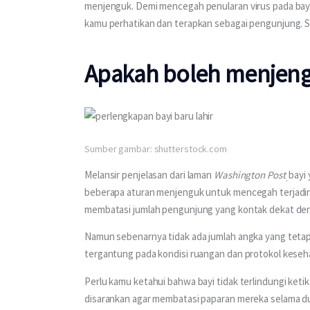
menjenguk. Demi mencegah penularan virus pada bayi
kamu perhatikan dan terapkan sebagai pengunjung. S
Apakah boleh menjengu
Sumber gambar: shutterstock.com
Melansir penjelasan dari laman 
Washington Post
bayi 
, 
beberapa aturan menjenguk untuk mencegah terjadin
membatasi jumlah pengunjung yang kontak dekat den
Namun sebenarnya tidak ada jumlah angka yang tetap
tergantung pada kondisi ruangan dan protokol keseha
Perlu kamu ketahui bahwa bayi tidak terlindungi ketik
disarankan agar membatasi paparan mereka selama dua h