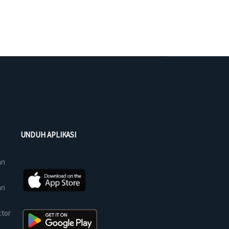
UNDUH APLIKASI
an
an
ctor