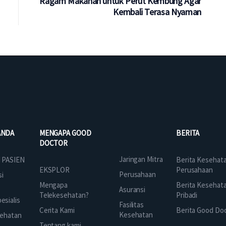
Ragam Makanan untuk Perut Kembung Agar
Kembali Terasa Nyaman
ANDA
MENGAPA GOOD
BERITA
DOCTOR
Jaringan Mitra
 PASIEN
Berita Kesehat
EKSPLOR
Perusahaan
Perusahaan
si
Mengapa
Berita Kesehat
Asuransi
Telekesehatan?
Pribadi
sialis
Fasilitas
Cerita Kami
Berita Good Do
Kesehatan
ehatan
Tentang kami