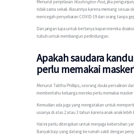
Menurut penjelasan 
Washington Post
, jika pengunjun
tidak sama sekali. Alasannya karena memang sesuai 
mencegah penyebaran COVID-19 dari orang tanpa gej
Dan jangan lupa untuk bertanya kapan mereka divaksi
tubuh untuk membangun perlindungan. 
Apakah saudara kandun
perlu memakai masker
Menurut Talitha Phillips, seorang doula persalinan da
memberitahu keluarga mereka perlu memakai masker d
Kemudian ada juga yang mengatakan untuk mempert
usianya di atas 2 atau 3 tahun karena anak-anak lebi
Hal ini perlu diterapkan untuk menjaga kebersihan yang
Banyak bayi yang datang ke rumah sakit dengan penya