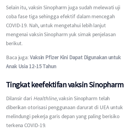
Selain itu, vaksin Sinopharm juga sudah melewati uji 
coba fase tiga sehingga efektif dalam mencegah 
COVID-19. Nah, untuk mengetahui lebih lanjut 
mengenai vaksin Sinopharm yuk simak penjelasan 
berikut.
Baca juga: 
Vaksin Pfizer Kini Dapat Digunakan untuk 
Anak Usia 12-15 Tahun
Tingkat keefektifan vaksin Sinopharm
Dilansir dari 
Healthline
, vaksin Sinopharm telah 
diberikan otorisasi penggunaan darurat di UEA untuk 
melindungi pekerja garis depan yang paling berisiko 
terkena COVID-19.