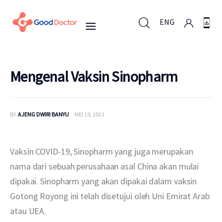
ENG
ENG
Mengenal Vaksin Sinopharm
Untuk Bisnis
BY
AJENG DWIRI BANYU
MEI 19, 2021
Untuk Anda
Vaksin COVID-19, Sinopharm yang juga merupakan 
Mengapa Good Doctor
nama dari sebuah perusahaan asal China akan mulai 
dipakai. Sinopharm yang akan dipakai dalam vaksin 
Berita
Gotong Royong ini telah disetujui oleh Uni Emirat Arab 
atau UEA.
Layanan