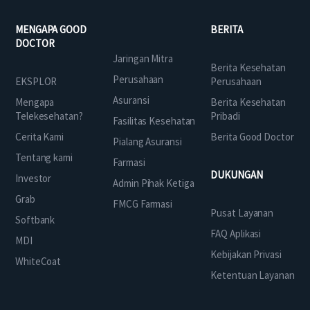
MENGAPA GOOD
BERITA
DOCTOR
Jaringan Mitra
Berita Kesehatan
Perusahaan
EKSPLOR
Perusahaan
Asuransi
Mengapa
Berita Kesehatan
Telekesehatan?
Pribadi
Fasilitas Kesehatan
Cerita Kami
Berita Good Doctor
Pialang Asuransi
Tentang kami
Farmasi
DUKUNGAN
Investor
Admin Pihak Ketiga
Grab
FMCG Farmasi
Pusat Layanan
Softbank
FAQ Aplikasi
MDI
Kebijakan Privasi
WhiteCoat
Ketentuan Layanan