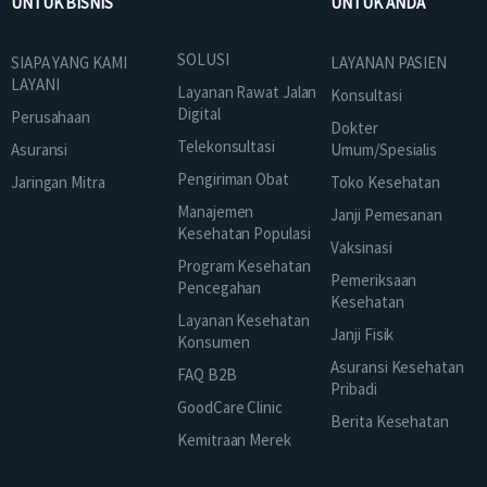
UNTUK BISNIS
UNTUK ANDA
SOLUSI
SIAPA YANG KAMI
LAYANAN PASIEN
LAYANI
Layanan Rawat Jalan
Konsultasi
Digital
Perusahaan
Dokter
Telekonsultasi
Asuransi
Umum/Spesialis
Pengiriman Obat
Jaringan Mitra
Toko Kesehatan
Manajemen
Janji Pemesanan
Kesehatan Populasi
Vaksinasi
Program Kesehatan
Pemeriksaan
Pencegahan
Kesehatan
Layanan Kesehatan
Janji Fisik
Konsumen
Asuransi Kesehatan
FAQ B2B
Pribadi
GoodCare Clinic
Berita Kesehatan
Kemitraan Merek