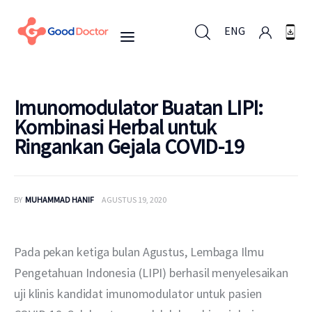
ENG
ENG
Imunomodulator Buatan LIPI:
Kombinasi Herbal untuk
Ringankan Gejala COVID-19
Untuk Bisnis
Untuk Anda
BY
MUHAMMAD HANIF
AGUSTUS 19, 2020
Mengapa Good Doctor
Pada pekan ketiga bulan Agustus, Lembaga Ilmu 
Berita
Pengetahuan Indonesia (LIPI) berhasil menyelesaikan 
uji klinis kandidat imunomodulator untuk pasien 
Layanan