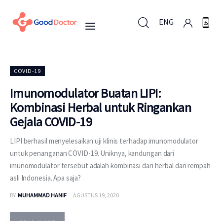
ENG
ENG
COVID-19
Imunomodulator Buatan LIPI:
Kombinasi Herbal untuk Ringankan
Untuk Bisnis
Gejala COVID-19
Untuk Anda
LIPI berhasil menyelesaikan uji klinis terhadap imunomodulator
untuk penanganan COVID-19. Uniknya, kandungan dari
Mengapa Good Doctor
imunomodulator tersebut adalah kombinasi dari herbal dan rempah
asli Indonesia. Apa saja?
Berita
BY
MUHAMMAD HANIF
AGUSTUS 19, 2020
Layanan