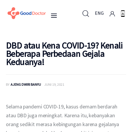
ENG
ENG
DBD atau Kena COVID-19? Kenali
Beberapa Perbedaan Gejala
Keduanya!
Untuk Bisnis
Untuk Anda
BY
AJENG DWIRI BANYU
JUNI 19, 2021
Mengapa Good Doctor
Selama pandemi COVID-19, kasus demam berdarah 
Berita
atau DBD juga meningkat. Karena itu, kebanyakan 
orang sedikit merasa kebingungan karena gejalanya 
Layanan