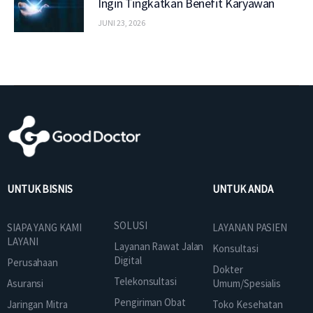
Ingin Tingkatkan Benefit Karyawan
JUNI 23, 2026
UNTUK BISNIS
UNTUK ANDA
SOLUSI
SIAPA YANG KAMI
LAYANAN PASIEN
LAYANI
Layanan Rawat Jalan
Konsultasi
Digital
Perusahaan
Dokter
Telekonsultasi
Asuransi
Umum/Spesialis
Pengiriman Obat
Jaringan Mitra
Toko Kesehatan