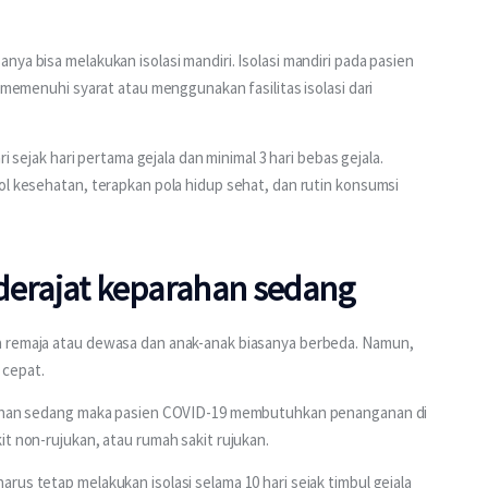
ya bisa melakukan isolasi mandiri. Isolasi mandiri pada pasien 
g memenuhi syarat atau menggunakan fasilitas isolasi dari 
i sejak hari pertama gejala dan minimal 3 hari bebas gejala. 
ol kesehatan, terapkan pola hidup sehat, dan rutin konsumsi 
derajat keparahan sedang
a remaja atau dewasa dan anak-anak biasanya berbeda. Namun, 
 cepat.
arahan sedang maka pasien COVID-19 membutuhkan penanganan di 
it non-rujukan, atau rumah sakit rujukan.
us tetap melakukan isolasi selama 10 hari sejak timbul gejala 