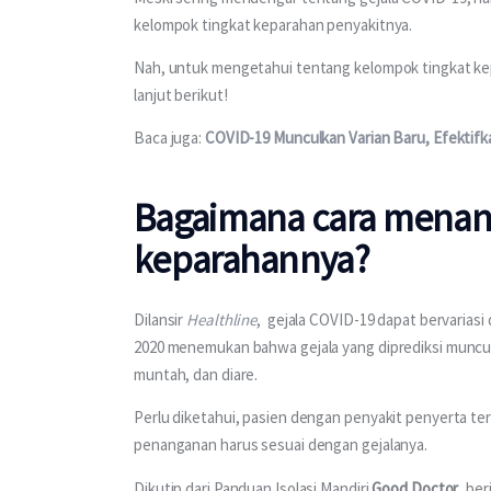
kelompok tingkat keparahan penyakitnya.
Nah, untuk mengetahui tentang kelompok tingkat kep
lanjut berikut!
Baca juga: 
COVID-19 Munculkan Varian Baru, Efektifka
Bagaimana cara menang
keparahannya?
Dilansir 
Healthline
,  gejala COVID-19 dapat bervariasi
2020 menemukan bahwa gejala yang diprediksi muncul 
muntah, dan diare.
Perlu diketahui, pasien dengan penyakit penyerta t
penanganan harus sesuai dengan gejalanya.
Dikutip dari Panduan Isolasi Mandiri 
Good Doctor
, be