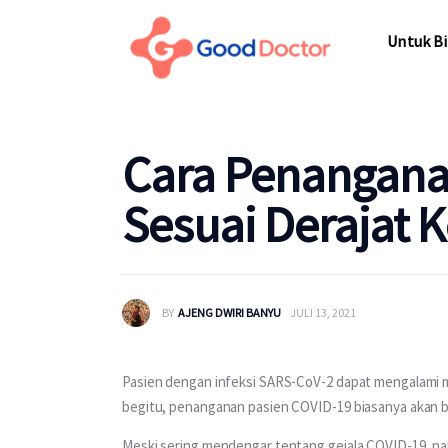
Untuk Bi
Untuk Bi
Cara Penangana
Sesuai Derajat
BY
AJENG DWIRI BANYU
JULI 13, 2021
Pasien dengan infeksi SARS-CoV-2 dapat mengalami mani
begitu, penanganan pasien COVID-19 biasanya akan 
Meski sering mendengar tentang gejala COVID-19, n