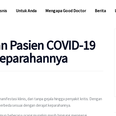
snis
Untuk Anda
Mengapa Good Doctor
Berita
snis
Untuk Anda
Mengapa Good Doctor
Berita
n Pasien COVID-19
 Keparahannya
Untuk Bisnis
Untuk Anda
Mengapa Good Doctor
Berita
festasi klinis, dari tanpa gejala hingga penyakit kritis. Dengan 
berbeda sesuai dengan derajat keparahannya.
Layanan
amun beberapa orang mungkin masih bingung mengenai 