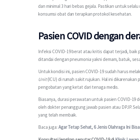
dan minimal 3 hari bebas gejala. Pastikan untuk selal
konsumsi obat dan terapkan protokol kesehatan. 
Pasien COVID dengan der
Infeksi COVID-19 berat atau kritis dapat terjadi, bai
ditandai dengan pneumonia yakni demam, batuk, sesa
Untuk kondisi ini, pasien COVID-19 sudah harus mela
Unit
 (ICU) di rumah sakit rujukan. Hal ini dikarena
pengobatan yang ketat dari tenaga medis.
Biasanya, durasi perawatan untuk pasien COVID-19 de
oleh dokter penanggung jawab pasien atau DPJP. Selai
yang telah membaik.
Baca juga: 
Agar Tetap Sehat, 6 Jenis Olahraga Ini Bis
Konsultasi lengkap seputar COVID-19 di 
Klinik Lawan