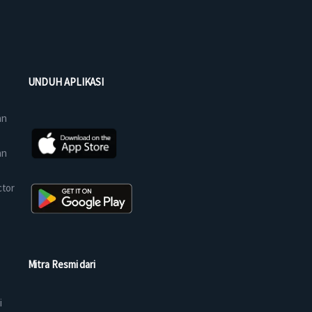
UNDUH APLIKASI
an
an
ctor
Mitra Resmi dari
i