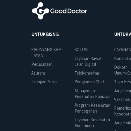
UNTUK BISNIS
UNTUK 
SOLUSI
SIAPA YANG KAMI
LAYANAN
LAYANI
Layanan Rawat
Konsulta
Jalan Digital
Perusahaan
Dokter
Telekonsultasi
Asuransi
Umum/Spe
Pengiriman Obat
Jaringan Mitra
Toko Kes
Manajemen
Janji Pe
Kesehatan Populasi
Vaksinasi
Program Kesehatan
Pemeriks
Pencegahan
Kesehat
Layanan Kesehatan
Janji Fisi
Konsumen