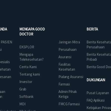
ANDA
MENGAPA GOOD
BERITA
DOCTOR
Jaringan Mitra
 PASIEN
Berita Kesehat
EKSPLOR
Perusahaan
Perusahaan
si
Mengapa
Berita Kesehat
Asuransi
Telekesehatan?
Pribadi
sialis
Fasilitas
Cerita Kami
Berita Good Do
Kesehatan
ehatan
Tentang kami
Pialang Asuransi
mesanan
DUKUNGAN
Investor
Farmasi
Grab
Admin Pihak
aan
Pusat Layanan
Ketiga
an
Softbank
FAQ Aplikasi
FMCG Farmasi
k
MDI
Kebijakan Privas