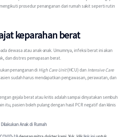
u mengikuti prosedur penanganan dari rumah sakit seperti rutin 
ajat keparahan berat
k pada dewasa atau anak-anak. Umumnya, infeksi berat ini akan 
k, dan distres pernapasan berat.
kukan penanganan di 
High Care Unit
 (HCU) dan 
Intensive Care 
kan pasien sudah harus mendapatkan pengawasan, perawatan, dan 
ngan gejala berat atau kritis adalah sampai dinyatakan sembuh 
n itu, pasien boleh pulang dengan hasil PCR negatif dan klinis 
a Dilakukan Anak di Rumah
 COVID-19
 dengan mitra dokter kami. Yuk, klik 
link ini
 untuk 