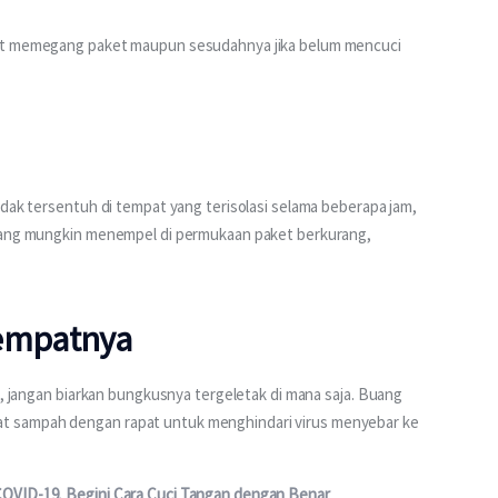
aat memegang paket maupun sesudahnya jika belum mencuci 
idak tersentuh di tempat yang terisolasi selama beberapa jam, 
 yang mungkin menempel di permukaan paket berkurang, 
tempatnya
i, jangan biarkan bungkusnya tergeletak di mana saja. Buang 
t sampah dengan rapat untuk menghindari virus menyebar ke 
OVID-19, Begini Cara Cuci Tangan dengan Benar