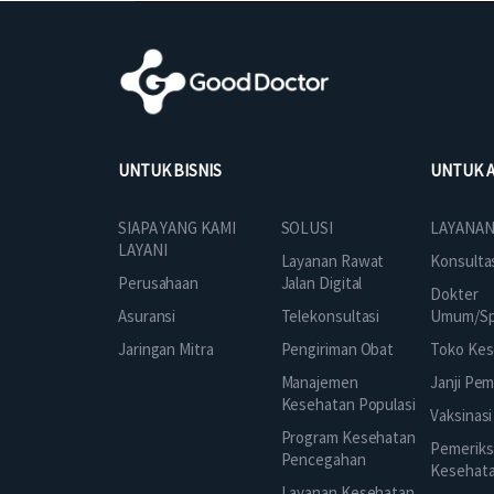
UNTUK BISNIS
UNTUK 
SOLUSI
SIAPA YANG KAMI
LAYANAN
LAYANI
Layanan Rawat
Konsulta
Jalan Digital
Perusahaan
Dokter
Telekonsultasi
Asuransi
Umum/Spe
Pengiriman Obat
Jaringan Mitra
Toko Kes
Manajemen
Janji Pe
Kesehatan Populasi
Vaksinasi
Program Kesehatan
Pemeriks
Pencegahan
Kesehat
Layanan Kesehatan