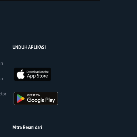
UNDUH APLIKASI
an
an
ctor
Mitra Resmi dari