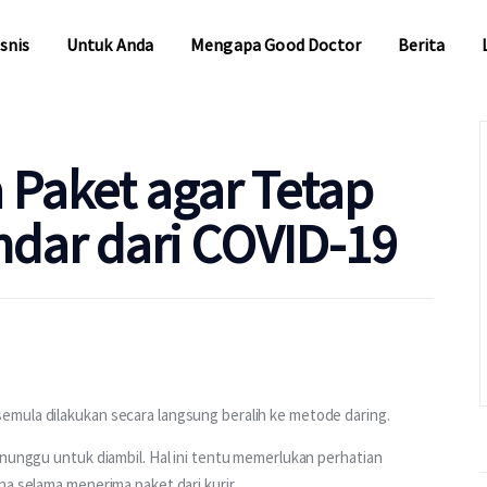
snis
Untuk Anda
Mengapa Good Doctor
Berita
snis
Untuk Anda
Mengapa Good Doctor
Berita
 Paket agar Tetap
dar dari COVID-19
emula dilakukan secara langsung beralih ke metode daring.
enunggu untuk diambil. Hal ini tentu memerlukan perhatian 
na selama menerima paket dari kurir.