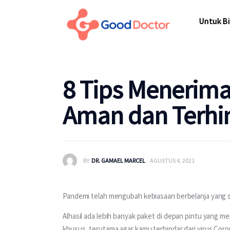
Untuk Bisnis
Untuk Bi
Untuk Anda
Mengapa Good Doctor
Untuk Bi
8 Tips Menerima
Berita
Aman dan Terhin
Layanan
BY
DR. GAMAEL MARCEL
AGUSTUS 4, 2021
Pandemi telah mengubah kebiasaan berbelanja yang s
Alhasil ada lebih banyak paket di depan pintu yang m
khusus, terutama agar kamu terhindar dari virus Coro