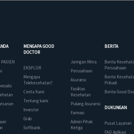
ANDA
MENGAPA GOOD
BERITA
DOCTOR
Jaringan Mitra
 PASIEN
Berita Kesehat
EKSPLOR
Perusahaan
Perusahaan
si
Mengapa
Berita Kesehat
Asuransi
Telekesehatan?
Pribadi
sialis
Fasilitas
Cerita Kami
Berita Good Do
Kesehatan
ehatan
Tentang kami
Pialang Asuransi
mesanan
DUKUNGAN
Investor
Farmasi
Grab
Admin Pihak
aan
Pusat Layanan
Ketiga
an
Softbank
FAQ Aplikasi