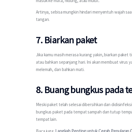
masuk ke mata, hidung, atau mulut.
Artinya, sebisa mungkin hindari menyentuh wajah s
tangan.
7. Biarkan paket
Jika kamu masih merasa kurang yakin, biarkan paket t
atau bahkan sepanjang hari. Ini akan membuat virus
melemah, dan bahkan mati.
8. Buang bungkus pada 
Meski paket telah selesai dibersihkan dan didisinfeks
bungkus paket pada tempat sampah dan tutup tempa
tempat lain.
Baca juga: 
Langkah Penting untuk Cegah Penularan C