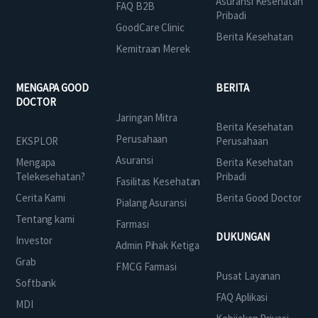
Asuransi Kesehatan
FAQ B2B
Pribadi
GoodCare Clinic
Berita Kesehatan
Kemitraan Merek
MENGAPA GOOD
BERITA
DOCTOR
Jaringan Mitra
Berita Kesehatan
Perusahaan
EKSPLOR
Perusahaan
Asuransi
Mengapa
Berita Kesehatan
Telekesehatan?
Pribadi
Fasilitas Kesehatan
Cerita Kami
Berita Good Doctor
Pialang Asuransi
Tentang kami
Farmasi
DUKUNGAN
Investor
Admin Pihak Ketiga
Grab
FMCG Farmasi
Pusat Layanan
Softbank
FAQ Aplikasi
MDI