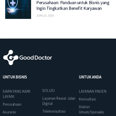
Perusahaan: Panduan untuk Bisnis yang
Ingin Tingkatkan Benefit Karyawan
JUNI 23, 2026
UNTUK BISNIS
UNTUK ANDA
SOLUSI
SIAPA YANG KAMI
LAYANAN PASIEN
LAYANI
Layanan Rawat Jalan
Konsultasi
Digital
Perusahaan
Dokter
Telekonsultasi
Asuransi
Umum/Spesialis