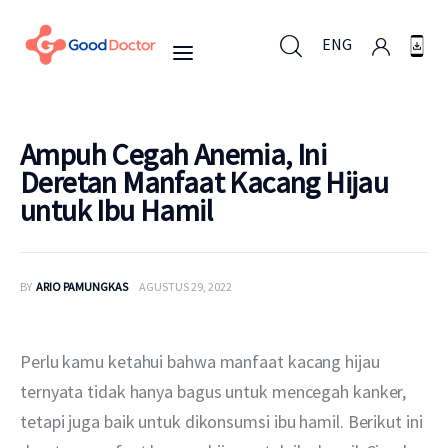
ENG
ENG
Ampuh Cegah Anemia, Ini
Deretan Manfaat Kacang Hijau
untuk Ibu Hamil
Untuk Bisnis
Untuk Anda
BY
ARIO PAMUNGKAS
AGUSTUS 29, 2022
Mengapa Good Doctor
Perlu kamu ketahui bahwa manfaat kacang hijau 
Berita
ternyata tidak hanya bagus untuk mencegah kanker, 
tetapi juga baik untuk dikonsumsi ibu hamil. Berikut ini 
Layanan