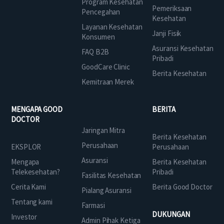
Program Kesehatan
Pemeriksaan
Pencegahan
Kesehatan
Layanan Kesehatan
Janji Fisik
Konsumen
Asuransi Kesehatan
FAQ B2B
Pribadi
GoodCare Clinic
Berita Kesehatan
Kemitraan Merek
MENGAPA GOOD
BERITA
DOCTOR
Jaringan Mitra
Berita Kesehatan
Perusahaan
EKSPLOR
Perusahaan
Asuransi
Mengapa
Berita Kesehatan
Telekesehatan?
Pribadi
Fasilitas Kesehatan
Cerita Kami
Berita Good Doctor
Pialang Asuransi
Tentang kami
Farmasi
DUKUNGAN
Investor
Admin Pihak Ketiga