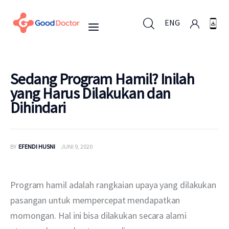
ENG
ENG
Sedang Program Hamil? Inilah
yang Harus Dilakukan dan
Dihindari
Untuk Bisnis
Untuk Anda
BY
EFENDI HUSNI
JUNI 9, 2020
Mengapa Good Doctor
Program hamil adalah rangkaian upaya yang dilakukan 
Berita
pasangan untuk mempercepat mendapatkan 
momongan. Hal ini bisa dilakukan secara alami 
Layanan